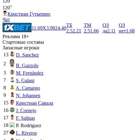
120
+
120
Кристиан Гутьеррес
Чат
ТБ
ТМ
ОЗ
ОЗ
1
1.69
X
3.98
2
4.40
2.5
2.21
2.5
1.66
да
2.11
нет
1.68
Реклама 18+
Стартовые составы
Запасные игроки
13
D. Sanchez
2
B. Gazzolo
3
M. Fernández
7
S. Galani
8
A. Camargo
9
N. Johansen
15
Кристиан Савала
16
J. Cornejo
17
F. Salinas
18
P. Rodriguez
27
L. Riveros