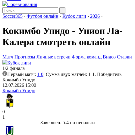
Соревнования
Soccer365
›
Футбол онлайн
›
Кубок лиги
›
2026
›
Кокимбо Унидо - Унион Ла-
Калера смотреть онлайн
Матч
Прогнозы
Личные встречи
Форма команд
Видео
Ставки
Кубок лиги
1/2 финала
Первый матч:
1-0
. Сумма двух матчей: 1-1. Победитель
Кокимбо Унидо
12.07.2026 15:00
Кокимбо Унидо
0
1
Завершен. 5:4 по пенальти