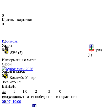
0
Красные карточки
0
12
7
Прогнозы
Удары
Удары
3
6
17%
83% (5)
(1)
Информация о матче
Сезон
5
2
Кубок лиги 2026
Удары в створ
Удары в створ
0
3
Кокимбо Унидо
В
Н
Н
В
Н
5
5
1.0
2
3
0
44
44
матчи
голы
за матч
победы
ничьи
поражения
Владение %
Владение %
56
56
08.07, 19:00