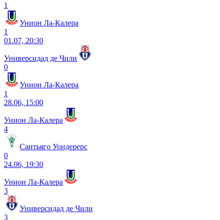
1
Унион Ла-Калера
1
01.07, 20:30
Универсидад де Чили
0
Унион Ла-Калера
1
28.06, 15:00
Унион Ла-Калера
4
Сантьяго Уондерерс
0
24.06, 19:30
Унион Ла-Калера
3
Универсидад де Чили
3