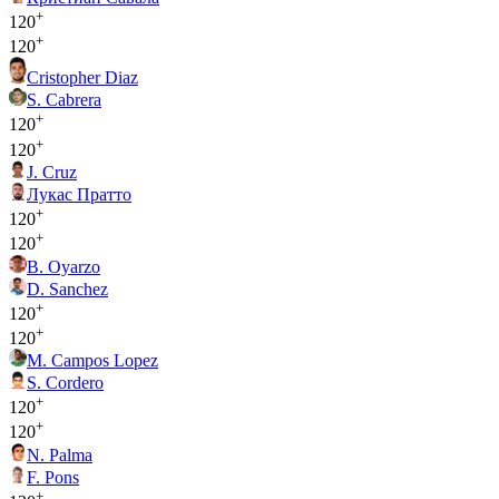
+
120
+
120
Cristopher Diaz
S. Cabrera
+
120
+
120
J. Cruz
Лукас Пратто
+
120
+
120
B. Oyarzo
D. Sanchez
+
120
+
120
M. Campos Lopez
S. Cordero
+
120
+
120
N. Palma
F. Pons
+