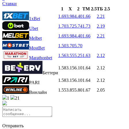
Ставки
1
X
2
ТМ 2.5
ТБ 2.5
1.69
3.98
4.40
1.66
2.21
1xBet
1.70
3.72
5.74
1.73
2.19
Ubet
1.69
3.98
4.40
1.66
2.21
Melbet
1.50
3.70
5.70
MostBet
1.56
3.55
5.25
1.63
2.12
Marathonbet
1.58
3.15
6.10
1.64
2.12
Беттери
1.58
3.15
6.10
1.64
2.12
PARI
1.55
3.85
5.80
1.67
2.05
Винлайн
1
21
Отправить