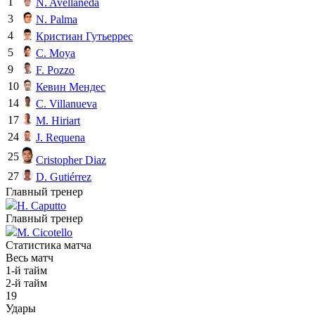
1
N. Avellaneda
3
N. Palma
4
Кристиан Гутьеррес
5
C. Moya
9
F. Pozzo
10
Кевин Мендес
14
C. Villanueva
17
M. Hiriart
24
J. Requena
25
Cristopher Diaz
27
D. Gutiérrez
Главный тренер
H. Caputto
Главный тренер
M. Cicotello
Статистика матча
Весь матч
1-й тайм
2-й тайм
19
Удары