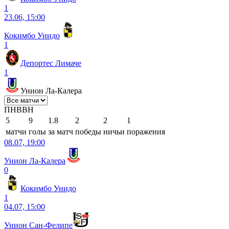
1
23.06, 15:00
Кокимбо Унидо
1
Депортес Лимаче
1
Унион Ла-Калера
П
Н
В
В
Н
5
9
1.8
2
2
1
матчи
голы
за матч
победы
ничьи
поражения
08.07, 19:00
Унион Ла-Калера
0
Кокимбо Унидо
1
04.07, 15:00
Унион Сан-Фелипе