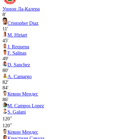
Унион Ла-Калера
8'
Cristopher Diaz
11'
M. Hiriart
45'
J. Requena
F. Salinas
49'
D. Sanchez
80'
A. Camargo
82'
84'
Кевин Мендес
86'
M. Campos Lopez
S. Galani
+
120
+
120
Кевин Мендес
Кристиан Савала