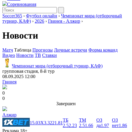
Соревнования
Soccer365
›
Футбол онлайн
›
Чемпионат мира (отборочный
турнир, КАФ)
›
2026
›
Гвинея - Алжир
›
Новости
Матч
Таблица
Прогнозы
Личные встречи
Форма команд
Видео
Новости
ТВ
Ставки
Чемпионат мира (отборочный турнир, КАФ)
групповая стадия, 8-й тур
08.09.2025 12:00
Гвинея
0
0
Завершен
Алжир
ТБ
ТМ
ОЗ
ОЗ
1
5.03
X
3.32
2
1.81
2.5
2.23
2.5
1.66
да
1.97
нет
1.86
Реклама 18+