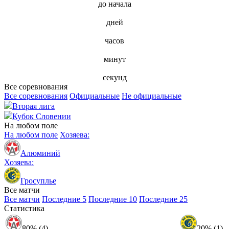
до начала
дней
часов
минут
секунд
Все соревнования
Все соревнования
Официальные
Не официальные
Вторая лига
Кубок Словении
На любом поле
На любом поле
Хозяева:
Алюминий
Хозяева:
Гросуплье
Все матчи
Все матчи
Последние 5
Последние 10
Последние 25
Статистика
80% (4)
20% (1)