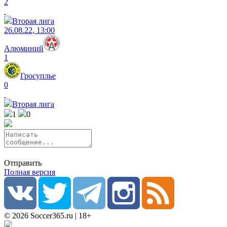
2
Вторая лига
26.08.22, 13:00
Алюминий
1
Гросуплье
0
Вторая лига
1
0
Отправить
Полная версия
© 2026 Soccer365.ru | 18+