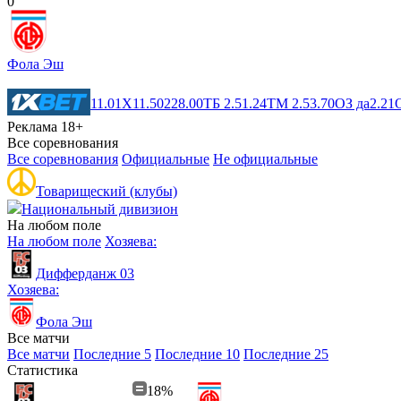
0
Фола Эш
1
1.01
X
11.50
2
28.00
ТБ 2.5
1.24
ТМ 2.5
3.70
ОЗ да
2.21
Реклама 18+
Все соревнования
Все соревнования
Официальные
Не официальные
Товарищеский (клубы)
Национальный дивизион
На любом поле
На любом поле
Хозяева:
Дифферданж 03
Хозяева:
Фола Эш
Все матчи
Все матчи
Последние 5
Последние 10
Последние 25
Статистика
18%