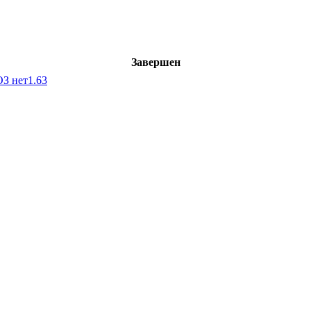
Завершен
ОЗ нет
1.63