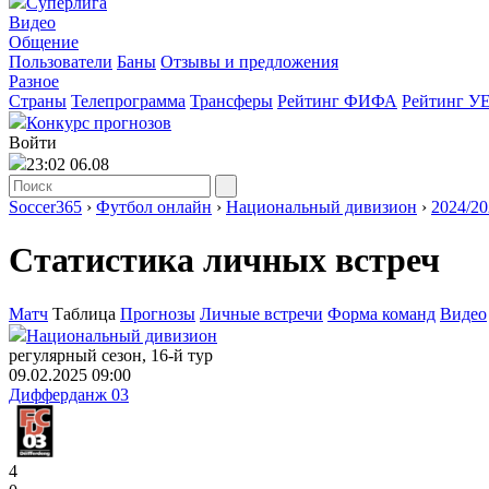
Суперлига
Видео
Общение
Пользователи
Баны
Отзывы и предложения
Разное
Страны
Телепрограмма
Трансферы
Рейтинг ФИФА
Рейтинг У
Конкурс прогнозов
Войти
23:02 06.08
Soccer365
›
Футбол онлайн
›
Национальный дивизион
›
2024/20
Статистика личных встреч
Матч
Таблица
Прогнозы
Личные встречи
Форма команд
Видео
Национальный дивизион
регулярный сезон, 16-й тур
09.02.2025 09:00
Дифферданж 03
4