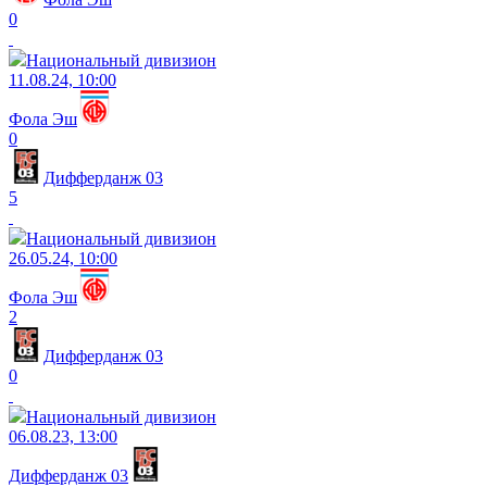
0
Национальный дивизион
11.08.24, 10:00
Фола Эш
0
Дифферданж 03
5
Национальный дивизион
26.05.24, 10:00
Фола Эш
2
Дифферданж 03
0
Национальный дивизион
06.08.23, 13:00
Дифферданж 03