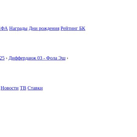
ЕФА
Награды
Дни рождения
Рейтинг БК
25
›
Дифферданж 03 - Фола Эш
›
Новости
ТВ
Ставки