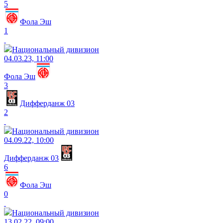
5
Фола Эш
1
Национальный дивизион
04.03.23, 11:00
Фола Эш
3
Дифферданж 03
2
Национальный дивизион
04.09.22, 10:00
Дифферданж 03
6
Фола Эш
0
Национальный дивизион
13.02.22, 09:00