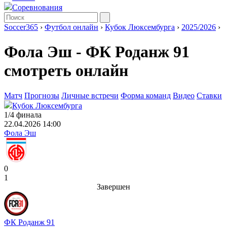
Соревнования
Soccer365
›
Футбол онлайн
›
Кубок Люксембурга
›
2025/2026
›
Фола Эш - ФК Роданж 91
смотреть онлайн
Матч
Прогнозы
Личные встречи
Форма команд
Видео
Ставки
Кубок Люксембурга
1/4 финала
22.04.2026 14:00
Фола Эш
0
1
Завершен
ФК Роданж 91