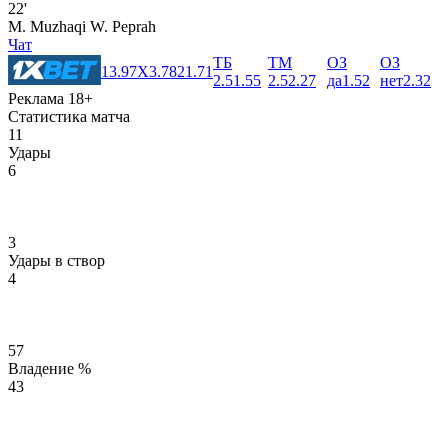
22'
M. Muzhaqi
W. Peprah
Чат
ТБ
ТМ
ОЗ
ОЗ
1
3.97
X
3.78
2
1.71
2.5
1.55
2.5
2.27
да
1.52
нет
2.32
Реклама 18+
Статистика матча
11
Удары
6
3
Удары в створ
4
57
Владение %
43