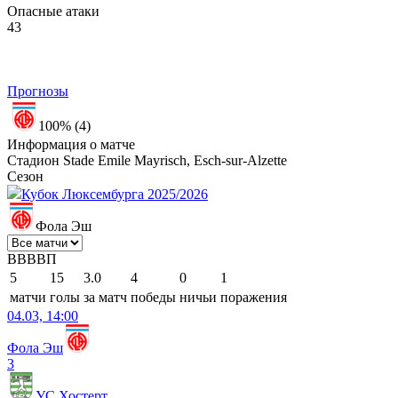
Опасные атаки
43
Прогнозы
100% (4)
Информация о матче
Стадион
Stade Emile Mayrisch, Esch-sur-Alzette
Сезон
Кубок Люксембурга 2025/2026
Фола Эш
В
В
В
В
П
5
15
3.0
4
0
1
матчи
голы
за матч
победы
ничьи
поражения
04.03, 14:00
Фола Эш
3
УС Хостерт