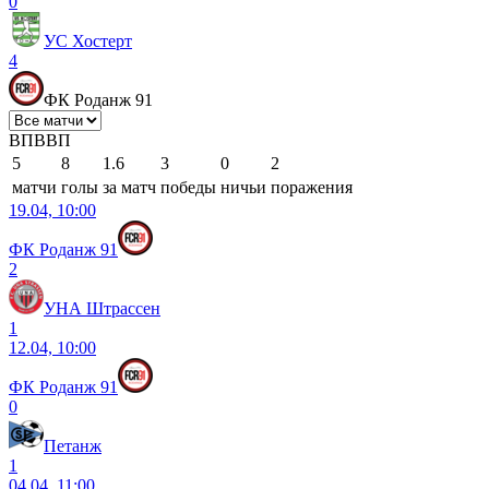
0
УС Хостерт
4
ФК Роданж 91
В
П
В
В
П
5
8
1.6
3
0
2
матчи
голы
за матч
победы
ничьи
поражения
19.04, 10:00
ФК Роданж 91
2
УНА Штрассен
1
12.04, 10:00
ФК Роданж 91
0
Петанж
1
04.04, 11:00