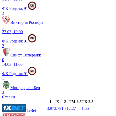
ФК Роданж 91
3
Виктория Роспорт
1
22.03, 10:00
ФК Роданж 91
2
Свифт Эсперанж
0
14.03, 11:00
ФК Роданж 91
1
Мондорф-ле-Бен
3
Ставки
1
X
2
ТМ 2.5
ТБ 2.5
3.97
3.78
1.71
2.27
1.55
1xBet