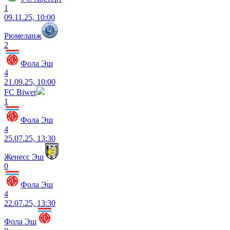
1
09.11.25, 10:00
Рюмеланж
2
Фола Эш
4
21.09.25, 10:00
FC Biwer
1
Фола Эш
4
25.07.25, 13:30
Женесс Эш
0
Фола Эш
4
22.07.25, 13:30
Фола Эш