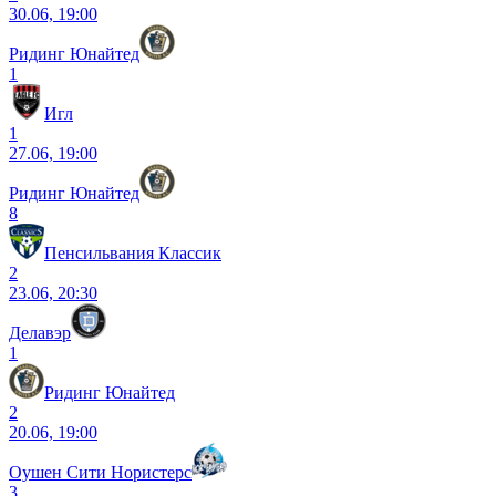
30.06, 19:00
Ридинг Юнайтед
1
Игл
1
27.06, 19:00
Ридинг Юнайтед
8
Пенсильвания Классик
2
23.06, 20:30
Делавэр
1
Ридинг Юнайтед
2
20.06, 19:00
Оушен Сити Нористерс
3