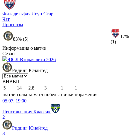
Филадельфия Лоун Стар
Чат
Прогнозы
17%
83% (5)
(1)
Информация о матче
Сезон
ЮСЛ Вторая лига 2026
Ридинг Юнайтед
В
Н
В
В
П
5
14
2.8
3
1
1
матчи
голы
за матч
победы
ничьи
поражения
05.07, 19:00
Пенсильвания Классик
2
Ридинг Юнайтед
3