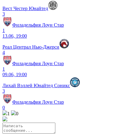
Вест Честер Юнайтед
3
Филадельфия Лоун Стар
1
13.06, 19:00
Реал Централ Нью-Джерси
4
Филадельфия Лоун Стар
1
09.06, 19:00
Лихай Вэллей Юнайтед Соникс
3
Филадельфия Лоун Стар
0
1
0