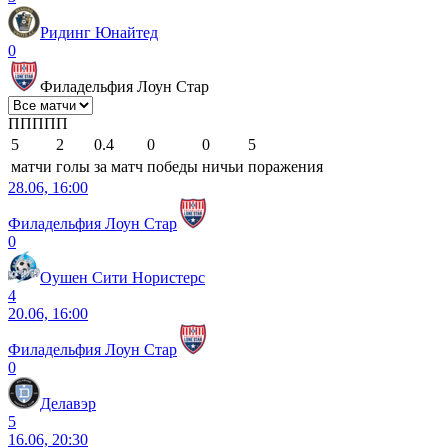
Ридинг Юнайтед
0
Филадельфия Лоун Стар
П
П
П
П
П
5
2
0.4
0
0
5
матчи
голы
за матч
победы
ничьи
поражения
28.06, 16:00
Филадельфия Лоун Стар
0
Оушен Сити Нористерс
4
20.06, 16:00
Филадельфия Лоун Стар
0
Делавэр
5
16.06, 20:30