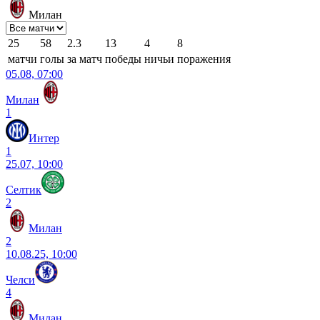
Милан
25
58
2.3
13
4
8
матчи
голы
за матч
победы
ничьи
поражения
05.08, 07:00
Милан
1
Интер
1
25.07, 10:00
Селтик
2
Милан
2
10.08.25, 10:00
Челси
4
Милан