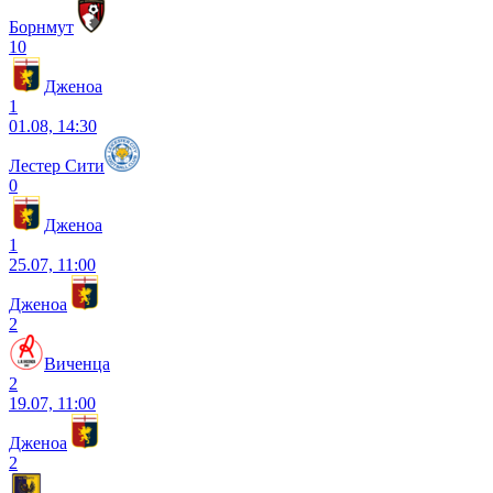
Борнмут
10
Дженоа
1
01.08, 14:30
Лестер Сити
0
Дженоа
1
25.07, 11:00
Дженоа
2
Виченца
2
19.07, 11:00
Дженоа
2