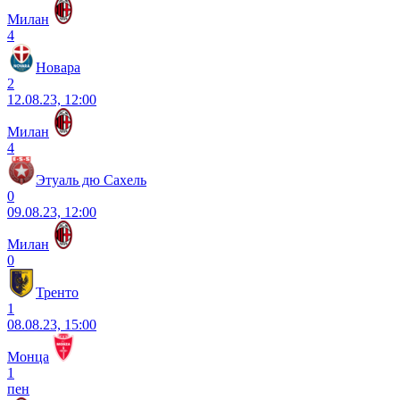
Милан
4
Новара
2
12.08.23, 12:00
Милан
4
Этуаль дю Сахель
0
09.08.23, 12:00
Милан
0
Тренто
1
08.08.23, 15:00
Монца
1
пен