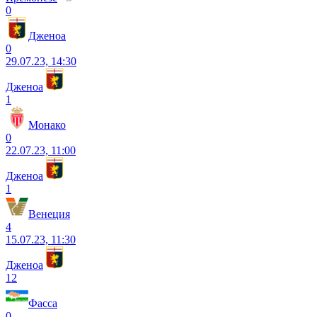
0
Дженоа
0
29.07.23, 14:30
Дженоа
1
Монако
0
22.07.23, 11:00
Дженоа
1
Венеция
4
15.07.23, 11:30
Дженоа
12
Фасса
0