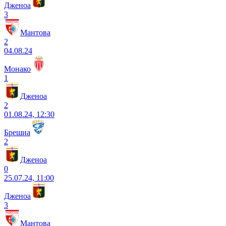
Дженоа
3
Мантова
2
04.08.24
Монако
1
Дженоа
2
01.08.24, 12:30
Брешиа
2
Дженоа
0
25.07.24, 11:00
Дженоа
3
Мантова