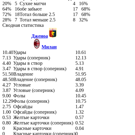
20%
5
Сухие матчи
4
16%
64%
16
обе забьют
17
68%
72%
18
Тотал больше 2.5
17
68%
28%
7
Тотал меньше 2.5
8
32%
Сводная статистика
Дженоа
Милан
10.40
Удары
10.61
7.13
Удары (соперник)
12.13
4.40
Удары в створ
5.13
3.47
Удары в створ (соперник)
4.91
51.50
Владение
51.95
48.50
Владение (соперник)
48.05
4.27
Угловые
3.39
3.87
Угловые (соперник)
4.09
9.00
Фолы
10.45
12.29
Фолы (соперник)
10.75
2.75
Офсайды
1.47
1.00
Офсайды (соперник)
1.32
0.53
Желтые карточки
0.57
0.80
Желтые карточки (соперник)
0.52
0
Красные карточки
0.04
0
Красные карточки (соперник)
0