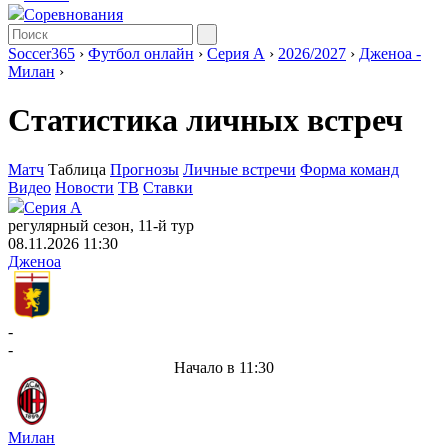
Соревнования
Soccer365
›
Футбол онлайн
›
Серия А
›
2026/2027
›
Дженоа -
Милан
›
Статистика личных встреч
Матч
Таблица
Прогнозы
Личные встречи
Форма команд
Видео
Новости
ТВ
Ставки
Серия А
регулярный сезон, 11-й тур
08.11.2026 11:30
Дженоа
-
-
Начало в 11:30
Милан