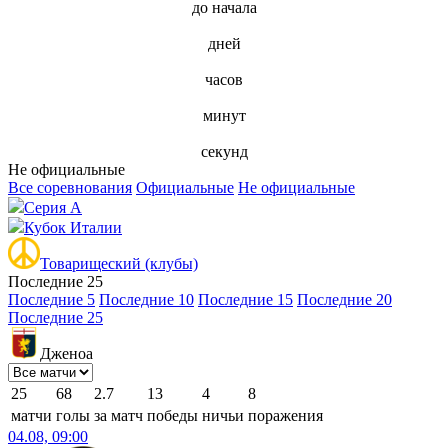
до начала
дней
часов
минут
секунд
Не официальные
Все соревнования
Официальные
Не официальные
Серия А
Кубок Италии
Товарищеский (клубы)
Последние 25
Последние 5
Последние 10
Последние 15
Последние 20
Последние 25
Дженоа
25
68
2.7
13
4
8
матчи
голы
за матч
победы
ничьи
поражения
04.08, 09:00