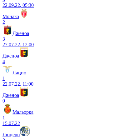
22.09.22, 05:30
Монако
2
Дженоа
3
27.07.22, 12:00
Дженоа
4
Лацио
1
22.07.22, 11:00
Дженоа
0
Мальорка
1
15.07.22
Люцерн