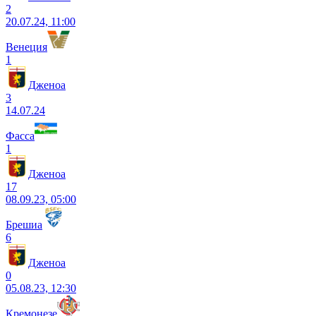
2
20.07.24, 11:00
Венеция
1
Дженоа
3
14.07.24
Фасса
1
Дженоа
17
08.09.23, 05:00
Брешиа
6
Дженоа
0
05.08.23, 12:30
Кремонезе