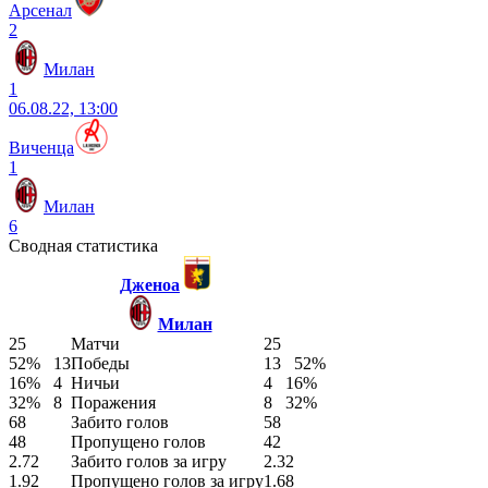
Арсенал
2
Милан
1
06.08.22, 13:00
Виченца
1
Милан
6
Сводная статистика
Дженоа
Милан
25
Матчи
25
52%
13
Победы
13
52%
16%
4
Ничьи
4
16%
32%
8
Поражения
8
32%
68
Забито голов
58
48
Пропущено голов
42
2.72
Забито голов за игру
2.32
1.92
Пропущено голов за игру
1.68