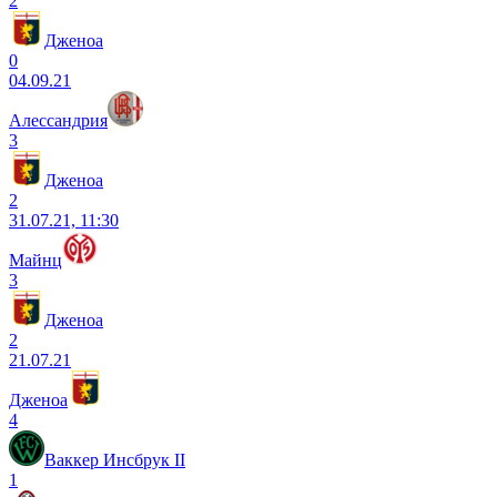
2
Дженоа
0
04.09.21
Алессандрия
3
Дженоа
2
31.07.21, 11:30
Майнц
3
Дженоа
2
21.07.21
Дженоа
4
Ваккер Инсбрук II
1