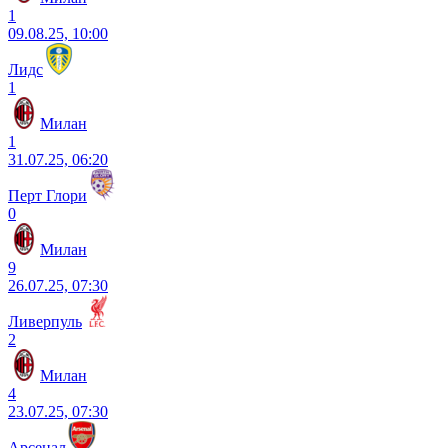
1
09.08.25, 10:00
Лидс
1
Милан
1
31.07.25, 06:20
Перт Глори
0
Милан
9
26.07.25, 07:30
Ливерпуль
2
Милан
4
23.07.25, 07:30
Арсенал