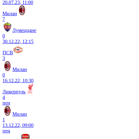
20.07.23, 11:00
Милан
7
Лумеццане
0
30.12.22, 12:15
ПСВ
3
Милан
0
16.12.22, 10:30
Ливерпуль
4
пен
Милан
1
13.12.22, 09:00
пен