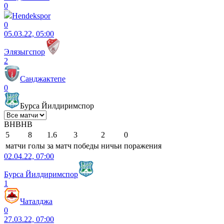
0
Hendekspor
0
05.03.22, 05:00
Элязыгспор
2
Санджактепе
0
Бурса Йилдиримспор
В
Н
В
Н
В
5
8
1.6
3
2
0
матчи
голы
за матч
победы
ничьи
поражения
02.04.22, 07:00
Бурса Йилдиримспор
1
Чаталджа
0
27.03.22, 07:00