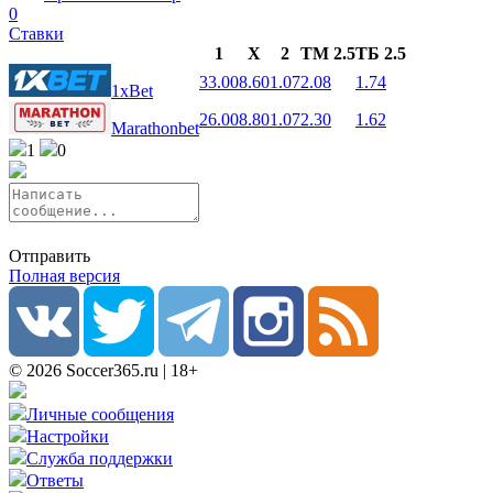
0
Ставки
1
X
2
ТМ 2.5
ТБ 2.5
33.00
8.60
1.07
2.08
1.74
1xBet
26.00
8.80
1.07
2.30
1.62
Marathonbet
1
0
Отправить
Полная версия
© 2026 Soccer365.ru | 18+
Личные сообщения
Настройки
Служба поддержки
Ответы