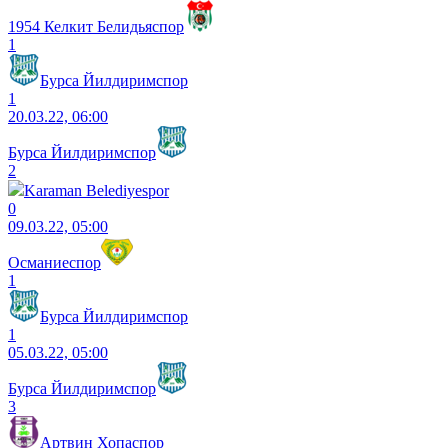
1954 Келкит Белидьяспор
1
Бурса Йилдиримспор
1
20.03.22, 06:00
Бурса Йилдиримспор
2
Karaman Belediyespor
0
09.03.22, 05:00
Османиеспор
1
Бурса Йилдиримспор
1
05.03.22, 05:00
Бурса Йилдиримспор
3
Артвин Хопаспор