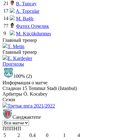
21
B. Tunçay
17
A. Topçular
14
M. Bağlı
77
Фатих Озчелик
9
M. Küçükdurmuş
Главный тренер
T. Metin
Главный тренер
E. Kardeşler
Прогнозы
100% (2)
Информация о матче
Стадион
15 Temmuz Stadi (Istanbul)
Арбитры
Ö. Kocabey
Сезон
Третья лига 2021/2022
Санджактепе
П
П
П
Н
П
5
2
0.4
0
1
4