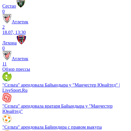
Сестао
0
Атлетик
2
18.07, 13:30
Лехона
0
Атлетик
11
Обзор прессы
"Сельта" арендовала Байындыра у "Манчестер Юнайтед" |
LiveSport.Ru
"Сельта" арендовала вратаря Байындыра у "Манчестер
Юнайтед"
"Сельта" арендовала Байиндира с правом выкупа