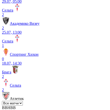
29.07, 05:00
Сельта
2
Академико Визеу
2
25.07, 13:00
Сельта
1
Спортинг Хихон
0
18.07, 14:30
Брага
2
Сельта
2
Атлетик
В
В
Н
В
В