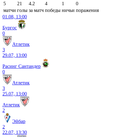
5
21
4.2
4
1
0
матчи
голы
за матч
победы
ничьи
поражения
01.08, 13:00
Бургос
0
Атлетик
3
29.07, 13:00
Расинг Сантандер
0
Атлетик
3
25.07, 13:00
Атлетик
2
Эйбар
2
22.07, 13:30