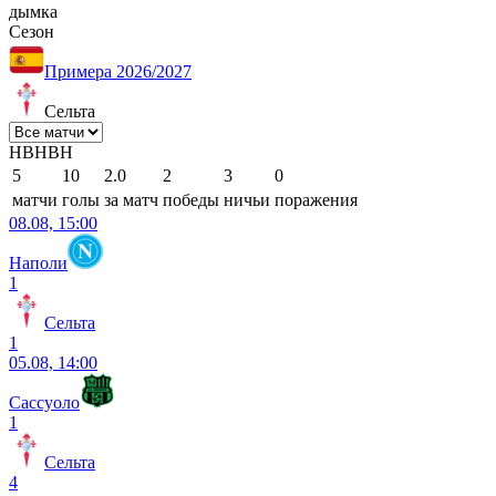
дымка
Сезон
Примера 2026/2027
Сельта
Н
В
Н
В
Н
5
10
2.0
2
3
0
матчи
голы
за матч
победы
ничьи
поражения
08.08, 15:00
Наполи
1
Сельта
1
05.08, 14:00
Сассуоло
1
Сельта
4