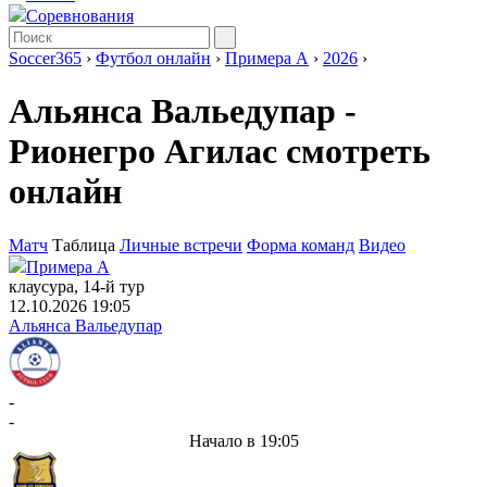
Соревнования
Soccer365
›
Футбол онлайн
›
Примера А
›
2026
›
Альянса Вальедупар -
Рионегро Агилас смотреть
онлайн
Матч
Таблица
Личные встречи
Форма команд
Видео
Примера А
клаусура, 14-й тур
12.10.2026 19:05
Альянса Вальедупар
-
-
Начало в 19:05