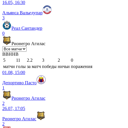
16.05, 16:30
Альянса Вальедупар
3
Реал Сантандер
0
Рионегро Агилас
В
В
Н
Н
В
5
11
2.2
3
2
0
матчи
голы
за матч
победы
ничьи
поражения
01.08, 15:00
Депортиво Пасто
1
Рионегро Агилас
2
26.07, 17:05
Рионегро Агилас
2