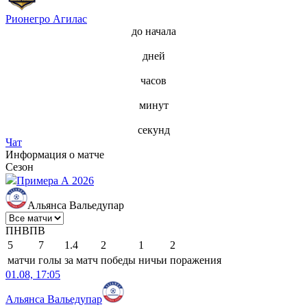
Рионегро Агилас
до начала
дней
часов
минут
секунд
Чат
Информация о матче
Сезон
Примера А 2026
Альянса Вальедупар
П
Н
В
П
В
5
7
1.4
2
1
2
матчи
голы
за матч
победы
ничьи
поражения
01.08, 17:05
Альянса Вальедупар