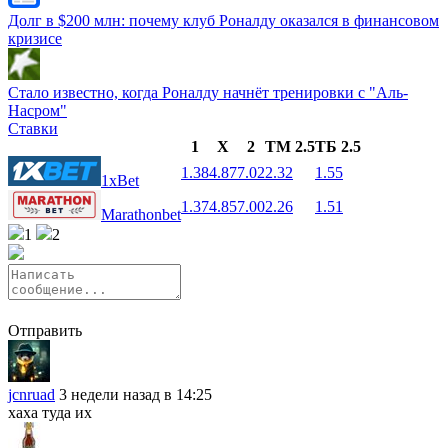
Долг в $200 млн: почему клуб Роналду оказался в финансовом
кризисе
Стало известно, когда Роналду начнёт тренировки с "Аль-
Насром"
Ставки
1
X
2
ТМ 2.5
ТБ 2.5
1.38
4.87
7.02
2.32
1.55
1xBet
1.37
4.85
7.00
2.26
1.51
Marathonbet
1
2
Отправить
jcnruad
3 недели назад в 14:25
хаха туда их