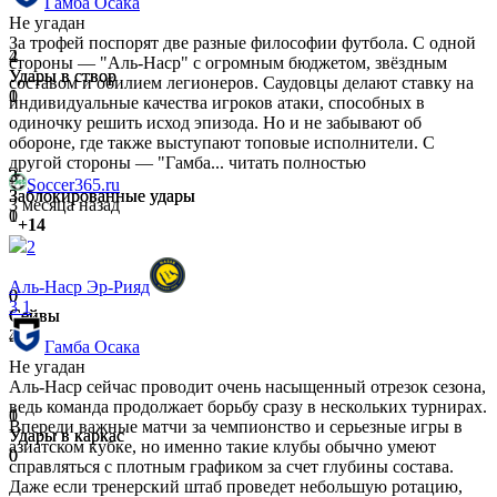
Гамба Осака
Не угадан
За трофей поспорят две разные философии футбола. С одной
4
2
стороны — "Аль-Наср" с огромным бюджетом, звёздным
Удары в створ
Удары в створ
составом и обилием легионеров. Саудовцы делают ставку на
1
0
индивидуальные качества игроков атаки, способных в
одиночку решить исход эпизода. Но и не забывают об
обороне, где также выступают топовые исполнители. С
другой стороны — "Гамба...
читать полностью
3
3
Soccer365.ru
Заблокированные удары
Заблокированные удары
3 месяца назад
1
0
+14
2
Аль-Наср Эр-Рияд
0
0
3
1
Сейвы
Сейвы
4
2
Гамба Осака
Не угадан
Аль-Наср сейчас проводит очень насыщенный отрезок сезона,
ведь команда продолжает борьбу сразу в нескольких турнирах.
0
1
Впереди важные матчи за чемпионство и серьезные игры в
Удары в каркас
Удары в каркас
азиатском кубке, но именно такие клубы обычно умеют
0
0
справляться с плотным графиком за счет глубины состава.
Даже если тренерский штаб проведет небольшую ротацию,