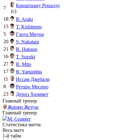
Криштиану Роналду
7
(c)
18
R. Araki
15
T. Kishimoto
5
Гэнта Миура
20
S. Nakatani
21
R. Hatsuse
16
T. Suzuki
27
R. Mito
17
R. Yamashita
11
Иссам Джебали
8
Ретаро Месино
23
Дениз Хюммет
Главный тренер
Жоржи Жезуш
Главный тренер
M. Gragger
Статистика матча
Весь матч
1-й тайм