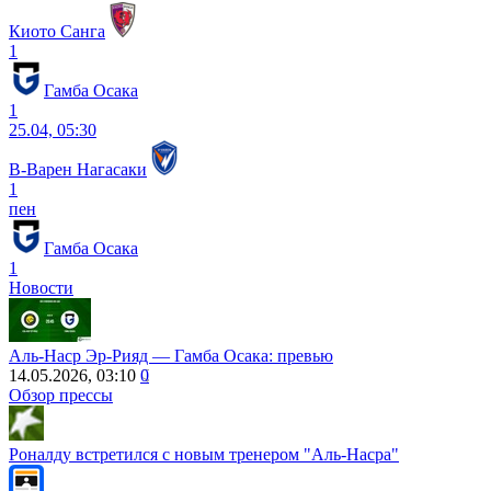
Киото Санга
1
Гамба Осака
1
25.04, 05:30
В-Варен Нагасаки
1
пен
Гамба Осака
1
Новости
Аль-Наср Эр-Рияд — Гамба Осака: превью
14.05.2026, 03:10
0
Обзор прессы
Роналду встретился с новым тренером "Аль-Насра"