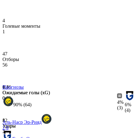
4
Голевые моменты
1
47
Отборы
56
1.36
0.4
Прогнозы
Ожидаемые голы (xG)
Ожидаемые голы (xG)
0.1
0.02
4%
90% (64)
6%
(3)
(4)
12
8
Аль-Наср Эр-Рияд
Удары
Удары
2
0
2
1