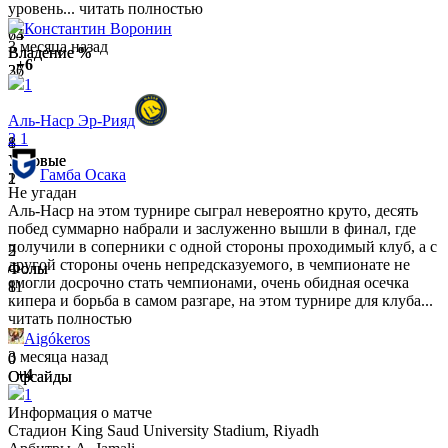
уровень...
читать полностью
Константин Boронин
64
73
3 месяца назад
Владение %
Владение %
+6
36
27
1
Аль-Наср Эр-Рияд
2
1
1
8
Угловые
Угловые
Гамба Осака
1
2
Не угадан
Аль-Наср на этом турнире сыграл невероятно круто, десять
побед суммарно набрали и заслуженно вышли в финал, где
получили в соперники с одной стороны проходимый клуб, а с
2
3
другой стороны очень непредсказуемого, в чемпионате не
Фолы
Фолы
смогли досрочно стать чемпионами, очень обидная осечка
8
11
кипера и борьба в самом разгаре, на этом турнире для клуба...
читать полностью
Aigókeros
3 месяца назад
0
0
+4
Офсайды
Офсайды
2
1
1
Информация о матче
Стадион
King Saud University Stadium, Riyadh