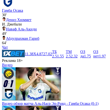
Гамба Осака
30'
Дениз Хюммет
И. Джебали
Наваф Аль-Акиди
49'
Абдулрахман Гариб
64'
Чат
ТБ
ТМ
ОЗ
ОЗ
1
1.38
X
4.87
2
7.02
2.5
1.55
2.5
2.32
да
1.75
нет
1.97
Реклама 18+
Видео
Видео обзор матча Аль-Наср Эр-Рияд - Гамба Осака (0-1)