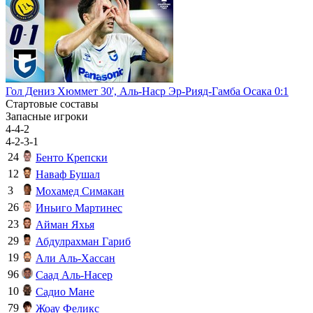
Гол Дениз Хюммет 30', Аль-Наср Эр-Рияд-Гамба Осака 0:1
Стартовые составы
Запасные игроки
4-4-2
4-2-3-1
24
Бенто Крепски
12
Наваф Бушал
3
Мохамед Симакан
26
Иньиго Мартинес
23
Айман Яхья
29
Абдулрахман Гариб
19
Али Аль-Хассан
96
Саад Аль-Насер
10
Садио Мане
79
Жоау Феликс