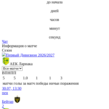
до начала
дней
часов
минут
секунд
Чат
Информация о матче
Сезон
Первый Дивизион 2026/2027
АЕК Ларнака
В
П
Н
П
П
5
5
1.0
1
1
3
матчи
голы
за матч
победы
ничьи
поражения
30.07, 13:30
пен
Бейтар
2