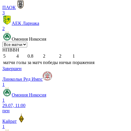
ПАОК
3
АЕК Ларнака
2
Омония Никосия
Н
П
В
В
Н
5
4
0.8
2
2
1
матчи
голы
за матч
победы
ничьи
поражения
Завершен
Линкольн Ред Импс
1
Омония Никосия
1
29.07, 11:00
пен
Кайрат
1