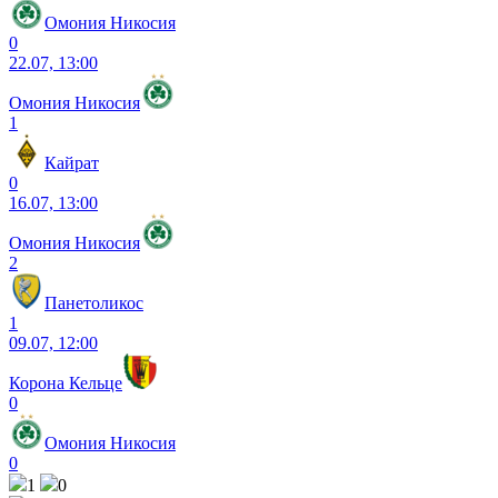
Омония Никосия
0
22.07, 13:00
Омония Никосия
1
Кайрат
0
16.07, 13:00
Омония Никосия
2
Панетоликос
1
09.07, 12:00
Корона Кельце
0
Омония Никосия
0
1
0