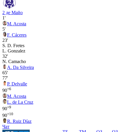
2 де Майо
1'
M. Acosta
5'
F. Cáceres
23'
S. D. Fretes
L. Gonzalez
32'
N. Camacho
A. Da Silveira
65'
77'
P. Delvalle
+6
90
M. Acosta
L. de La Cruz
+9
90
+10
90
R. Ruiz Díaz
Чат
ТБ
ТМ
ОЗ
ОЗ