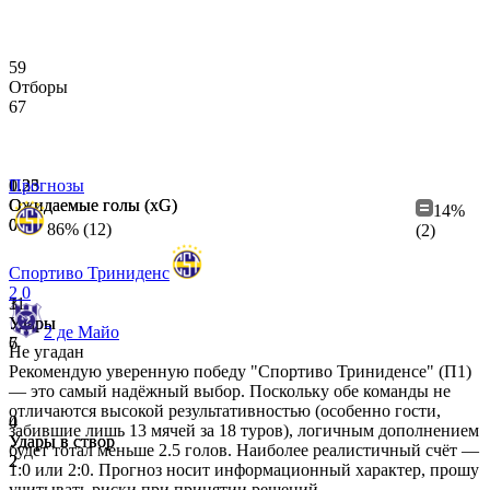
59
Отборы
67
0.25
1.33
Прогнозы
Ожидаемые голы (xG)
Ожидаемые голы (xG)
14%
0.26
0.21
86% (12)
(2)
Спортиво Триниденс
2
0
3
11
Удары
Удары
2 де Майо
7
6
Не угадан
Рекомендую уверенную победу "Спортиво Триниденсе" (П1)
— это самый надёжный выбор. Поскольку обе команды не
отличаются высокой результативностью (особенно гости,
0
4
забившие лишь 13 мячей за 18 туров), логичным дополнением
Удары в створ
Удары в створ
будет тотал меньше 2.5 голов. Наиболее реалистичный счёт —
2
2
1:0 или 2:0. Прогноз носит информационный характер, прошу
учитывать риски при принятии решений.