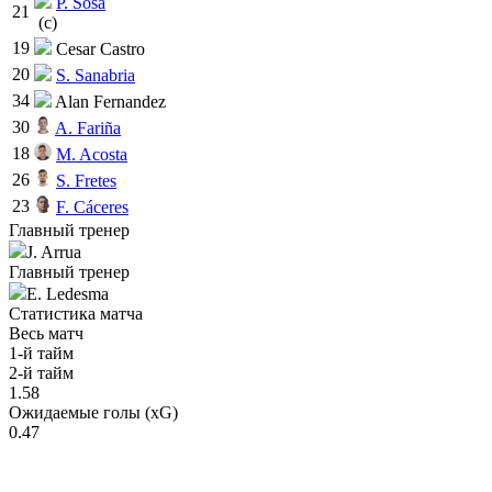
P. Sosa
21
(c)
19
Cesar Castro
20
S. Sanabria
34
Alan Fernandez
30
A. Fariña
18
M. Acosta
26
S. Fretes
23
F. Cáceres
Главный тренер
J. Arrua
Главный тренер
E. Ledesma
Статистика матча
Весь матч
1-й тайм
2-й тайм
1.58
Ожидаемые голы (xG)
0.47