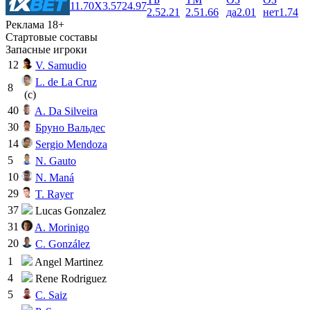
1
1.70
X
3.57
2
4.97
2.5
2.21
2.5
1.66
да
2.01
нет
1.74
Реклама 18+
Стартовые составы
Запасные игроки
12
V. Samudio
L. de La Cruz
8
(c)
40
A. Da Silveira
30
Бруно Вальдес
14
Sergio Mendoza
5
N. Gauto
10
N. Maná
29
T. Rayer
37
Lucas Gonzalez
31
A. Morinigo
20
C. González
1
Angel Martinez
4
Rene Rodriguez
5
C. Saiz