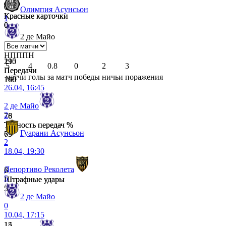
0
0
Олимпия Асунсьон
Красные карточки
Красные карточки
1
0
0
2 де Майо
Н
П
П
П
Н
215
190
5
4
0.8
0
2
3
Передачи
Передачи
матчи
голы
за матч
победы
ничьи
поражения
140
166
26.04, 16:45
2 де Майо
2
78
76
Точность передач %
Точность передач %
Гуарани Асунсьон
69
73
2
18.04, 19:30
Депортиво Реколета
6
7
5
Штрафные удары
Штрафные удары
5
5
2 де Майо
0
10.04, 17:15
15
14