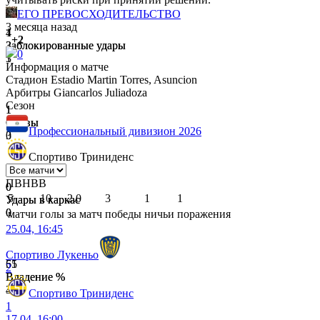
ЕГО ПРЕВОСХОДИТЕЛЬСТВО
3 месяца назад
1
4
+2
Заблокированные удары
Заблокированные удары
0
3
1
Информация о матче
Стадион
Estadio Martin Torres, Asuncion
Арбитры
Giancarlos Juliadoza
Сезон
1
1
Сейвы
Сейвы
Профессиональный дивизион 2026
0
3
Спортиво Триниденс
П
В
Н
В
В
0
0
5
10
2.0
3
1
1
Удары в каркас
Удары в каркас
0
0
матчи
голы
за матч
победы
ничьи
поражения
25.04, 16:45
Спортиво Лукеньо
61
55
2
Владение %
Владение %
39
45
Спортиво Триниденс
1
17.04, 16:00