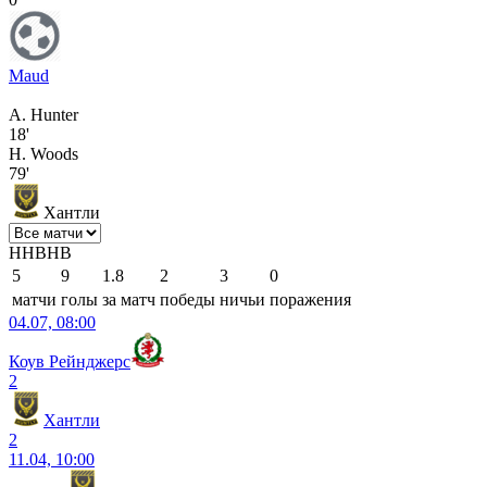
Maud
A. Hunter
18'
H. Woods
79'
Хантли
Н
Н
В
Н
В
5
9
1.8
2
3
0
матчи
голы
за матч
победы
ничьи
поражения
04.07, 08:00
Коув Рейнджерс
2
Хантли
2
11.04, 10:00