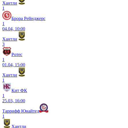
Хантли
1
Брора Рейнджерс
1
04.04, 10:00
Хантли
3
Ротес
1
01.04, 15:00
Хантли
1
Кит ФК
1
25.03, 16:00
Таррифф Юнайтед
1
Хантли