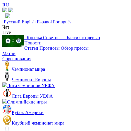
RU
Русский
English
Espanol
Português
Чат
Live
Крылья Советов ― Балтика: превью
Новости
Статьи
Прогнозы
Обзор прессы
Матчи
Соревнования
Чемпионат мира
Чемпионат Европы
Лига чемпионов УЕФА
Лига Европы УЕФА
Олимпийские игры
Кубок Америки
Клубный чемпионат мира