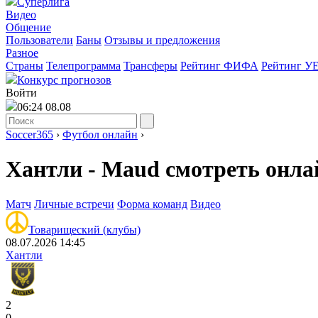
Суперлига
Видео
Общение
Пользователи
Баны
Отзывы и предложения
Разное
Страны
Телепрограмма
Трансферы
Рейтинг ФИФА
Рейтинг У
Конкурс прогнозов
Войти
06:24 08.08
Soccer365
›
Футбол онлайн
›
Хантли - Maud смотреть онла
Матч
Личные встречи
Форма команд
Видео
Товарищеский (клубы)
08.07.2026 14:45
Хантли
2
0