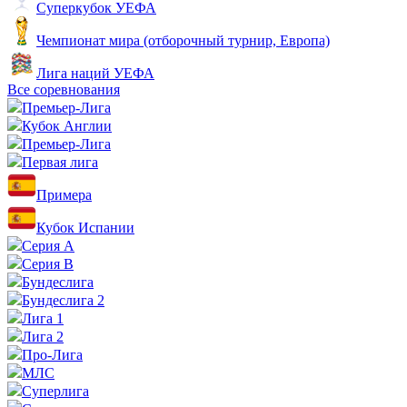
Суперкубок УЕФА
Чемпионат мира (отборочный турнир, Европа)
Лига наций УЕФА
Все соревнования
Премьер-Лига
Кубок Англии
Премьер-Лига
Первая лига
Примера
Кубок Испании
Серия А
Серия B
Бундеслига
Бундеслига 2
Лига 1
Лига 2
Про-Лига
МЛС
Суперлига