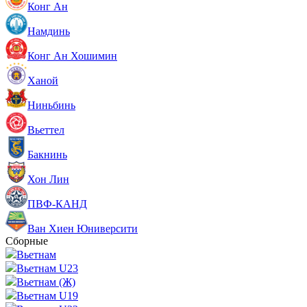
Конг Ан
Намдинь
Конг Ан Хошимин
Ханой
Ниньбинь
Вьеттел
Бакнинь
Хон Лин
ПВФ-КАНД
Ван Хиен Юниверсити
Сборные
Вьетнам
Вьетнам U23
Вьетнам (Ж)
Вьетнам U19