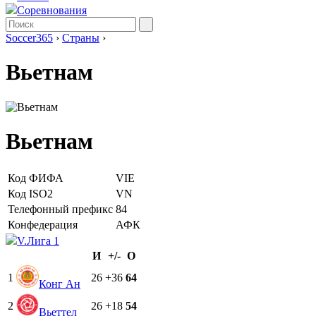
Соревнования
Soccer365
›
Страны
›
Вьетнам
Вьетнам
Код ФИФА
VIE
Код ISO2
VN
Телефонный префикс
84
Конфедерация
АФК
V.Лига 1
И
+/-
О
1
26
+36
64
Конг Ан
2
26
+18
54
Вьеттел