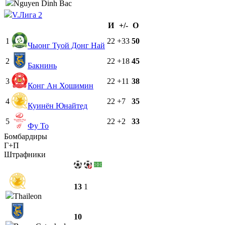
Nguyen Dinh Bac
V.Лига 2
И
+/-
О
1
22
+33
50
Чыонг Туой Донг Най
2
22
+18
45
Бакнинь
3
22
+11
38
Конг Ан Хошимин
4
22
+7
35
Куинён Юнайтед
5
22
+2
33
Фу То
Бомбардиры
Г+П
Штрафники
13
1
Thaileon
10