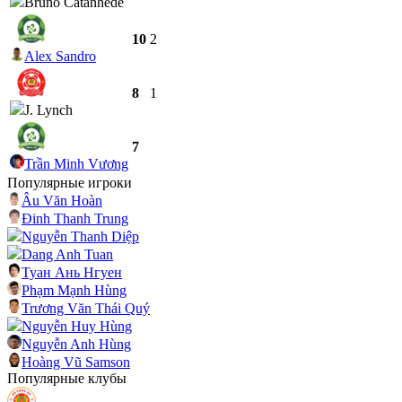
Bruno Catanhede
10
2
Alex Sandro
8
1
J. Lynch
7
Trần Minh Vương
Популярные игроки
Âu Văn Hoàn
Đinh Thanh Trung
Nguyễn Thanh Diệp
Dang Anh Tuan
Туан Ань Нгуен
Phạm Mạnh Hùng
Trương Văn Thái Quý
Nguyễn Huy Hùng
Nguyễn Anh Hùng
Hoàng Vũ Samson
Популярные клубы