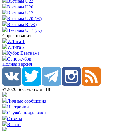
Вьетнам U22
Вьетнам U20
Вьетнам U17
Вьетнам U20 (Ж)
Вьетнам B (Ж)
Вьетнам U17 (Ж)
Соревнования
V.Лига 1
V.Лига 2
Кубок Вьетнама
Суперкубок
Полная версия
© 2026 Soccer365.ru | 18+
Личные сообщения
Настройки
Служба поддержки
Ответы
Выйти