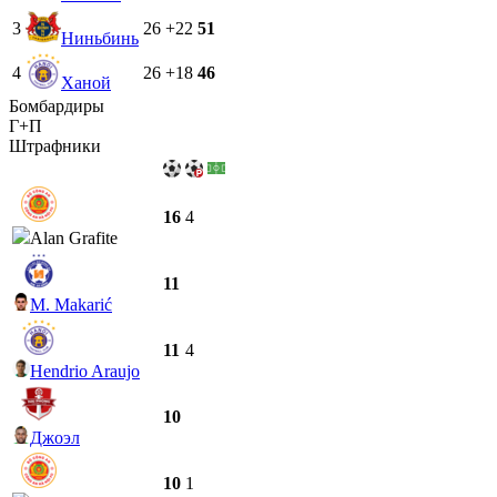
3
26
+22
51
Ниньбинь
4
26
+18
46
Ханой
Бомбардиры
Г+П
Штрафники
16
4
Alan Grafite
11
M. Makarić
11
4
Hendrio Araujo
10
Джоэл
10
1