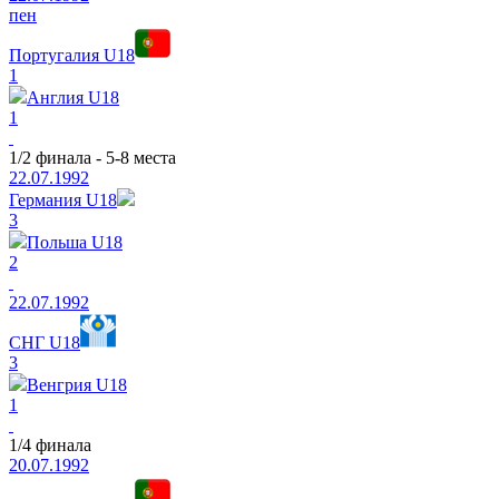
пен
Португалия U18
1
Англия U18
1
1/2 финала - 5-8 места
22.07.1992
Германия U18
3
Польша U18
2
22.07.1992
СНГ U18
3
Венгрия U18
1
1/4 финала
20.07.1992