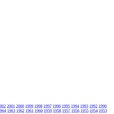
002
2001
2000
1999
1998
1997
1996
1995
1994
1993
1992
1990
964
1963
1962
1961
1960
1959
1958
1957
1956
1955
1954
1953