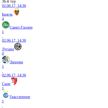
36-й тур
02.06.17, 14:30
Базель
4
Санкт-Галлен
1
02.06.17, 14:30
Лугано
0
Люцерн
1
02.06.17, 14:30
Сьон
1
Грассхоппер
1