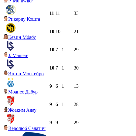
P. Muntwiler
11
11
33
Рикарду Кошта
10
10
21
Кевин Мбабу
10
7
1
29
J. Maniere
10
7
1
30
Элтон Монтейро
9
6
1
13
Моанес Дабур
9
6
1
28
Жоаким Адау
9
9
29
Веролюб Салатич