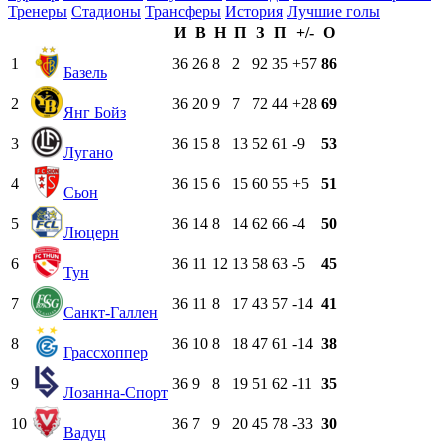
Тренеры
Стадионы
Трансферы
История
Лучшие голы
И
В
Н
П
З
П
+/-
О
1
36
26
8
2
92
35
+57
86
Базель
2
36
20
9
7
72
44
+28
69
Янг Бойз
3
36
15
8
13
52
61
-9
53
Лугано
4
36
15
6
15
60
55
+5
51
Сьон
5
36
14
8
14
62
66
-4
50
Люцерн
6
36
11
12
13
58
63
-5
45
Тун
7
36
11
8
17
43
57
-14
41
Санкт-Галлен
8
36
10
8
18
47
61
-14
38
Грассхоппер
9
36
9
8
19
51
62
-11
35
Лозанна-Спорт
10
36
7
9
20
45
78
-33
30
Вадуц