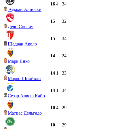
16
4
34
Эзджан Алиоски
15
32
Деян Соргич
15
34
Шадрак Аколо
14
24
Марк Янко
14
1
33
Марко Шнойвли
14
1
34
Сезар Алвеш Кайо
10
4
29
Матиас Дельгадо
10
29