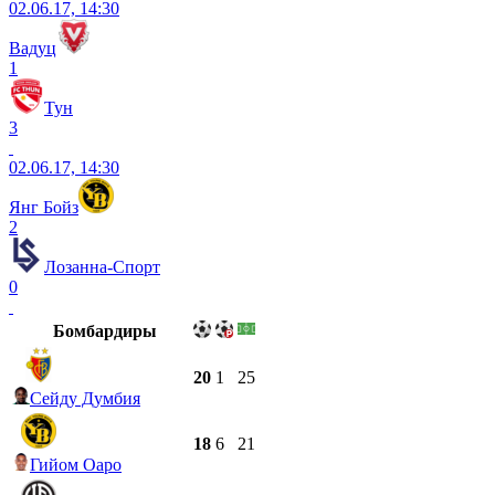
02.06.17, 14:30
Вадуц
1
Тун
3
02.06.17, 14:30
Янг Бойз
2
Лозанна-Спорт
0
Бомбардиры
20
1
25
Сейду Думбия
18
6
21
Гийом Оаро