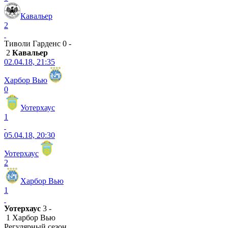
Кавальер
2
Тиволи Гарденс 0 -
2
Кавальер
02.04.18, 21:35
Харбор Вью
0
Уотерхаус
1
05.04.18, 20:30
Уотерхаус
2
Харбор Вью
1
Уотерхаус
3 -
1 Харбор Вью
Регулярный сезон