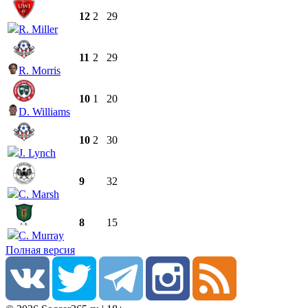
12
2
29
R. Miller
11
2
29
R. Morris
10
1
20
D. Williams
10
2
30
J. Lynch
9
32
C. Marsh
8
15
C. Murray
Полная версия