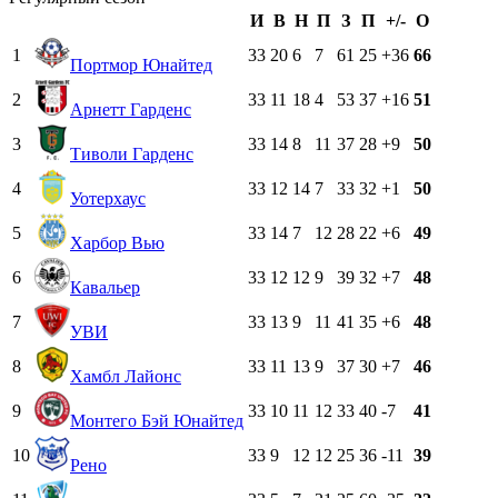
И
В
Н
П
З
П
+/-
О
1
33
20
6
7
61
25
+36
66
Портмор Юнайтед
2
33
11
18
4
53
37
+16
51
Арнетт Гарденс
3
33
14
8
11
37
28
+9
50
Тиволи Гарденс
4
33
12
14
7
33
32
+1
50
Уотерхаус
5
33
14
7
12
28
22
+6
49
Харбор Вью
6
33
12
12
9
39
32
+7
48
Кавальер
7
33
13
9
11
41
35
+6
48
УВИ
8
33
11
13
9
37
30
+7
46
Хамбл Лайонс
9
33
10
11
12
33
40
-7
41
Монтего Бэй Юнайтед
10
33
9
12
12
25
36
-11
39
Рено