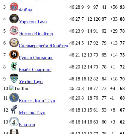
3
46
28
9
9
97
41
+56
93
Файлд
4
46
27
7
12
120
87
+33
88
Уорксоп Таун
5
46
23
9
14
91
62
+29
78
Эштон Юнайтед
6
46
24
5
17
92
79
+13
77
Скелмерсдейл Юнайтед
7
46
21
12
13
79
65
+14
75
Рушал Олимпик
8
46
20
12
14
79
78
+1
72
Блайт Спартанс
9
46
18
16
12
82
64
+18
70
Уитби Таун
10
46
20
8
18
77
73
+4
68
Trafford
11
46
20
8
18
76
77
-1
68
Кингс Линн Таун
12
46
18
13
15
61
53
+8
67
Мэтлок Таун
13
46
16
14
16
63
60
+3
62
Бакстон
14
46
17
10
19
77
78
-1
61