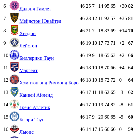
6
46
25
7
14
95
65
+30
82
Далвич Гамлет
7
46
23
12
11
92
57
+35
81
Мейдстон Юнайтед
8
46
21
7
18
83
69
+14
70
Хендон
9
46
19
10
17
73
71
+2
67
Лейстон
10
46
19
9
18
65
63
+2
66
Биллерики Таун
11
46
18
10
18
70
66
+4
64
Маргейт
12
46
18
10
18
72
72
0
64
Хэмптон энд Ричмонд Боро
13
46
17
11
18
62
65
-3
62
Канвей Айленд
14
46
17
10
19
74
82
-8
61
Грейс Атлетик
15
46
17
9
20
60
65
-5
60
Бьюри Таун
16
46
14
17
15
66
66
0
59
Льюис