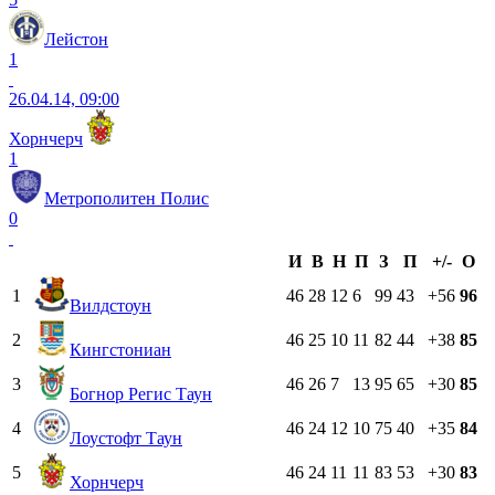
Лейстон
1
26.04.14, 09:00
Хорнчерч
1
Метрополитен Полис
0
И
В
Н
П
З
П
+/-
О
1
46
28
12
6
99
43
+56
96
Вилдстоун
2
46
25
10
11
82
44
+38
85
Кингстониан
3
46
26
7
13
95
65
+30
85
Богнор Регис Таун
4
46
24
12
10
75
40
+35
84
Лоустофт Таун
5
46
24
11
11
83
53
+30
83
Хорнчерч