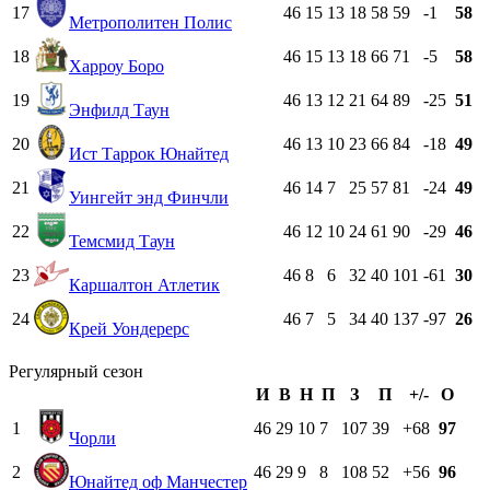
17
46
15
13
18
58
59
-1
58
Метрополитен Полис
18
46
15
13
18
66
71
-5
58
Харроу Боро
19
46
13
12
21
64
89
-25
51
Энфилд Таун
20
46
13
10
23
66
84
-18
49
Ист Таррок Юнайтед
21
46
14
7
25
57
81
-24
49
Уингейт энд Финчли
22
46
12
10
24
61
90
-29
46
Темсмид Таун
23
46
8
6
32
40
101
-61
30
Каршалтон Атлетик
24
46
7
5
34
40
137
-97
26
Крей Уондерерс
Регулярный сезон
И
В
Н
П
З
П
+/-
О
1
46
29
10
7
107
39
+68
97
Чорли
2
46
29
9
8
108
52
+56
96
Юнайтед оф Манчестер