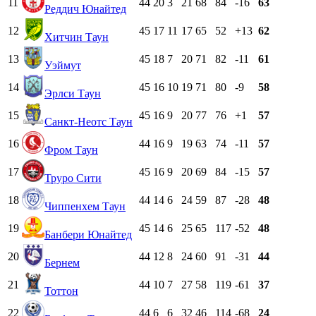
11
44
20
3
21
68
84
-16
63
Реддич Юнайтед
12
45
17
11
17
65
52
+13
62
Хитчин Таун
13
45
18
7
20
71
82
-11
61
Уэймут
14
45
16
10
19
71
80
-9
58
Эрлси Таун
15
45
16
9
20
77
76
+1
57
Санкт-Неотс Таун
16
44
16
9
19
63
74
-11
57
Фром Таун
17
45
16
9
20
69
84
-15
57
Труро Сити
18
44
14
6
24
59
87
-28
48
Чиппенхем Таун
19
45
14
6
25
65
117
-52
48
Банбери Юнайтед
20
44
12
8
24
60
91
-31
44
Бернем
21
44
10
7
27
58
119
-61
37
Тоттон
22
44
6
6
32
46
114
-68
24