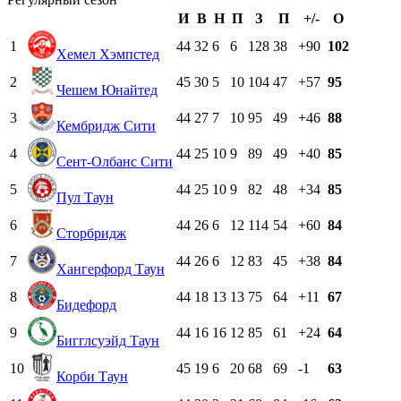
И
В
Н
П
З
П
+/-
О
1
44
32
6
6
128
38
+90
102
Хемел Хэмпстед
2
45
30
5
10
104
47
+57
95
Чешем Юнайтед
3
44
27
7
10
95
49
+46
88
Кембридж Сити
4
44
25
10
9
89
49
+40
85
Сент-Олбанс Сити
5
44
25
10
9
82
48
+34
85
Пул Таун
6
44
26
6
12
114
54
+60
84
Сторбридж
7
44
26
6
12
83
45
+38
84
Хангерфорд Таун
8
44
18
13
13
75
64
+11
67
Бидефорд
9
44
16
16
12
85
61
+24
64
Бигглсуэйд Таун
10
45
19
6
20
68
69
-1
63
Корби Таун