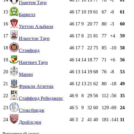
Грантем Таун
15
46
17
10
19
61
67
-6
61
Барвелл
16
46
17
9
20
77
80
-3
60
Уиттон Альбион
17
46
17
8
21
81
77
+4
59
Илкестон Таун
18
46
17
7
22
75
85
-10
58
Стэмфорд
19
46
14
14
18
77
71
+6
56
Нантвич Таун
20
46
13
14
19
68
76
-8
53
Марин
21
46
12
13
21
62
80
-18
49
Фрикли Атлетик
22
46
9
8
29
56
112
-56
35
Стаффорд Рейнджерс
23
46
5
9
32
60
129
-69
24
Стоксбридж
24
46
3
2
41
40
181
-141
11
Дройлсден
Регулярный сезон