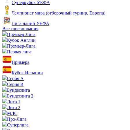
Суперкубок УЕФА
Чемпионат мира (отборочный турнир, Европа)
Лига наций УЕФА
Все соревнования
Премьер-Лига
Кубок Англии
Премьер-Лига
Первая лига
Примера
Кубок Испании
Серия А
Серия B
Бундеслига
Бундеслига 2
Лига 1
Лига 2
МЛС
Про-Лига
Суперлига