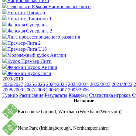
Национальная Лига
Северная и Южная Национальные лиги
Нон-Лиг Премьер
Нон-Лиг Дивизион 1
Женская Суперлига
Женская Суперлига 2
Лига профессионального развития
Премьер-Лига 2
Премьер-Лига U18
Молодёжный кубок Англии
Кубок Премьер-Лиги
Женский Кубок Англии
Женский Кубок лиги
2009/2010
2026/2027
2025/2026
2024/2025
2023/2024
2022/2023
2021/2022
2
2008/2009
2007/2008
2006/2007
2005/2006
Турнир
Расписание
Результаты
Команды
Статистика игроков
С
Название
Racecourse Ground, Wrexham (Wrexham (Wrecsam))
Nene Park (Irthlingborough, Northamptonshire)