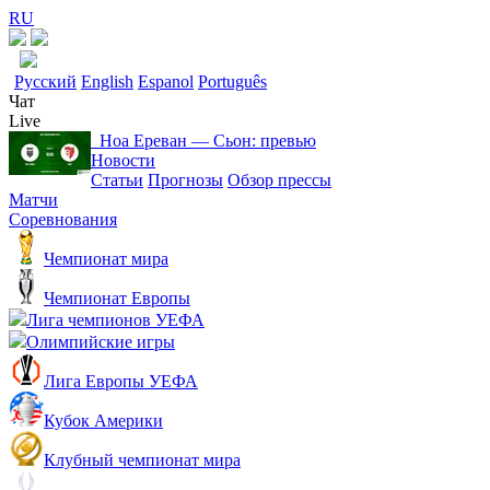
RU
Русский
English
Espanol
Português
Чат
Live
Ноа Ереван ― Сьон: превью
Новости
Статьи
Прогнозы
Обзор прессы
Матчи
Соревнования
Чемпионат мира
Чемпионат Европы
Лига чемпионов УЕФА
Олимпийские игры
Лига Европы УЕФА
Кубок Америки
Клубный чемпионат мира