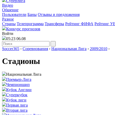
Суперлига
Видео
Общение
Пользователи
Баны
Отзывы и предложения
Разное
Страны
Телепрограмма
Трансферы
Рейтинг ФИФА
Рейтинг У
Конкурс прогнозов
Войти
05:23 06.08
Soccer365
›
Соревнования
›
Национальная Лига
›
2009/2010
›
Стадионы
Национальная Лига
Премьер-Лига
Чемпионшип
Кубок Англии
Суперкубок
Кубок лиги
Первая лига
Вторая лига