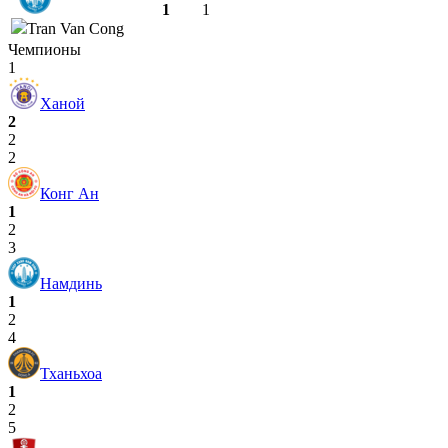
1
1
Tran Van Cong
Чемпионы
1
Ханой
2
2
2
Конг Ан
1
2
3
Намдинь
1
2
4
Тханьхоа
1
2
5