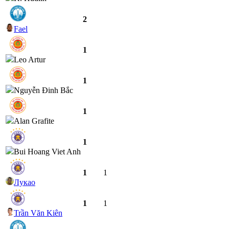
2
Fael
1
Leo Artur
1
Nguyễn Đinh Bắc
1
Alan Grafite
1
Bui Hoang Viet Anh
1
1
Лукао
1
1
Trần Văn Kiên