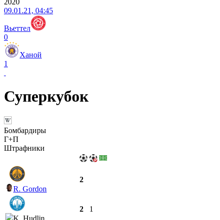
2020
09.01.21, 04:45
Вьеттел
0
Ханой
1
Суперкубок
Бомбардиры
Г+П
Штрафники
2
R. Gordon
2
1
K. Hudlin