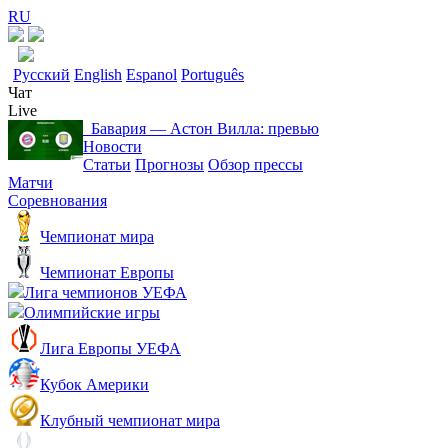
RU
Русский
English
Espanol
Português
Чат
Live
Бавария ― Астон Вилла: превью
Новости
Статьи
Прогнозы
Обзор прессы
Матчи
Соревнования
Чемпионат мира
Чемпионат Европы
Лига чемпионов УЕФА
Олимпийские игры
Лига Европы УЕФА
Кубок Америки
Клубный чемпионат мира