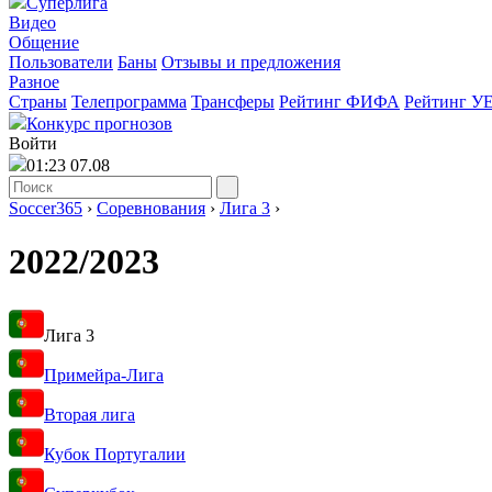
Суперлига
Видео
Общение
Пользователи
Баны
Отзывы и предложения
Разное
Страны
Телепрограмма
Трансферы
Рейтинг ФИФА
Рейтинг У
Конкурс прогнозов
Войти
01:23 07.08
Soccer365
›
Соревнования
›
Лига 3
›
2022/2023
Лига 3
Примейра-Лига
Вторая лига
Кубок Португалии