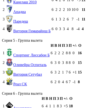
Канелаш 2010
2
6
2
2
2
10
10
0
11
Анадиа
3
6
1
3
2
6
7
-1
11
Паредеш
4
6
0
3
3
4
8
-4
4
Витория Гимарайнш Б
Серия 5 - Группа вылета
И
В
Н
П
З
П
+/-
О
1
6
2
2
2
8
8
0
16
Спортинг Лиссабон Б
2
6
3
0
3
8
8
0
15
Оливейра Оспиталь
3
6
3
2
1
7
6
+1
15
Витория Сетубал
4
6
2
0
4
6
7
-1
8
Реал СК
Серия 6 - Группа вылета
И
В
Н
П
З
П
+/-
О
1
6
4
1
1
8
3
+5
18