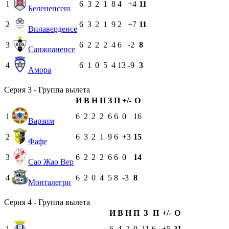
1
6
3
2
1
8
4
+4
11
Белененсеш
2
6
3
2
1
9
2
+7
11
Вилаверденсе
3
6
2
2
2
4
6
-2
8
Санжоаненсе
4
6
1
0
5
4
13
-9
3
Амора
Серия 3 - Группа вылета
И
В
Н
П
З
П
+/-
О
1
6
2
2
2
6
6
0
16
Варзим
2
6
3
2
1
9
6
+3
15
Фафе
3
6
2
2
2
6
6
0
14
Сао Жао Вер
4
6
2
0
4
5
8
-3
8
Монталегри
Серия 4 - Группа вылета
И
В
Н
П
З
П
+/-
О
1
6
4
2
0
11
6
+5
21