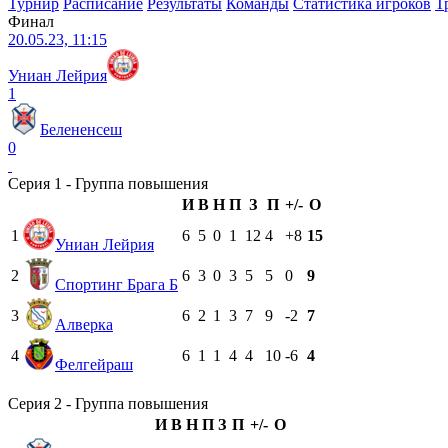
Турнир
Расписание
Результаты
Команды
Статистика игроков
Т
Финал
20.05.23, 11:15
Униан Лейрия
1
Белененсеш
0
Серия 1 - Группа повышения
И
В
Н
П
З
П
+/-
О
1
6
5
0
1
12
4
+8
15
Униан Лейрия
2
6
3
0
3
5
5
0
9
Cпортинг Брага Б
3
6
2
1
3
7
9
-2
7
Алверка
4
6
1
1
4
4
10
-6
4
Фелгейраш
Серия 2 - Группа повышения
И
В
Н
П
З
П
+/-
О