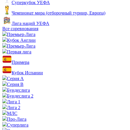
Суперкубок УЕФА
Чемпионат мира (отборочный турнир, Европа)
Лига наций УЕФА
Все соревнования
Премьер-Лига
Кубок Англии
Премьер-Лига
Первая лига
Примера
Кубок Испании
Серия А
Серия B
Бундеслига
Бундеслига 2
Лига 1
Лига 2
МЛС
Про-Лига
Суперлига