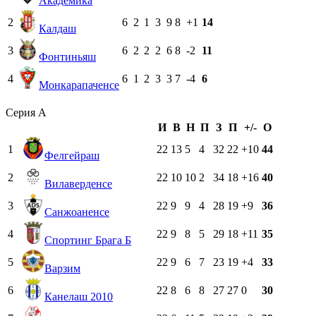
Академика
2
6
2
1
3
9
8
+1
14
Калдаш
3
6
2
2
2
6
8
-2
11
Фонтиньяш
4
6
1
2
3
3
7
-4
6
Монкарапаченсе
Серия А
И
В
Н
П
З
П
+/-
О
1
22
13
5
4
32
22
+10
44
Фелгейраш
2
22
10
10
2
34
18
+16
40
Вилаверденсе
3
22
9
9
4
28
19
+9
36
Санжоаненсе
4
22
9
8
5
29
18
+11
35
Cпортинг Брага Б
5
22
9
6
7
23
19
+4
33
Варзим
6
22
8
6
8
27
27
0
30
Канелаш 2010