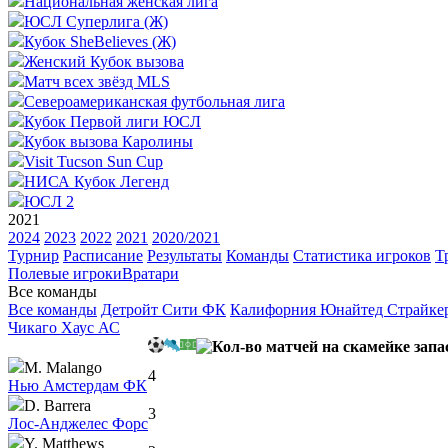
Национальная женская лига
ЮСЛ Суперлига (Ж)
Кубок SheBelieves (Ж)
Женский Кубок вызова
Матч всех звёзд MLS
Североамериканская футбольная лига
Кубок Первой лиги ЮСЛ
Кубок вызова Каролины
Visit Tucson Sun Cup
НИСА Кубок Легенд
ЮСЛ 2
2021
2024
2023
2022
2021
2020/2021
Турнир
Расписание
Результаты
Команды
Статистика игроков
Т
Полевые игроки
Вратари
Все команды
Все команды
Детройт Сити ФК
Калифорния Юнайтед Страйке
Чикаго Хаус АС
M. Malango
4
Нью Амстердам ФК
D. Barrera
3
Лос-Анджелес Форс
Y. Matthews