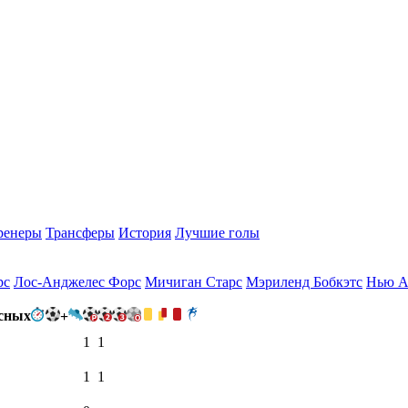
ренеры
Трансферы
История
Лучшие голы
рс
Лос-Анджелес Форс
Мичиган Старс
Мэриленд Бобкэтс
Нью А
+
1
1
1
1