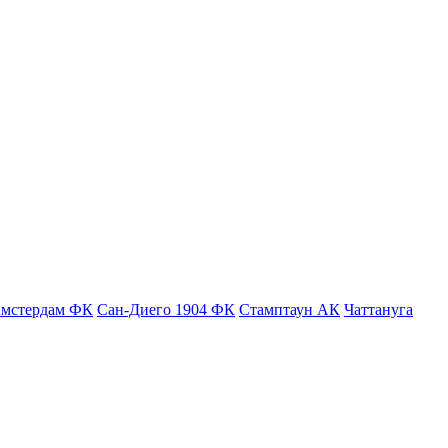
мстердам ФК
Сан-Диего 1904 ФК
Стамптаун АК
Чаттануга