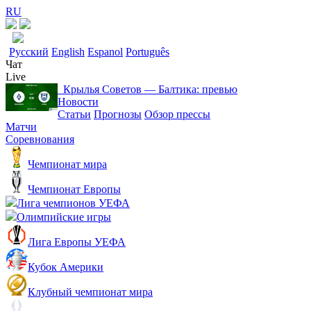
RU
Русский
English
Espanol
Português
Чат
Live
Крылья Советов ― Балтика: превью
Новости
Статьи
Прогнозы
Обзор прессы
Матчи
Соревнования
Чемпионат мира
Чемпионат Европы
Лига чемпионов УЕФА
Олимпийские игры
Лига Европы УЕФА
Кубок Америки
Клубный чемпионат мира