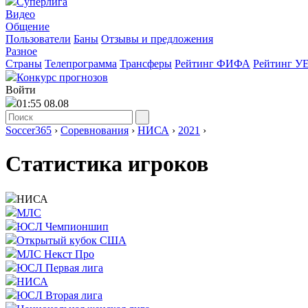
Суперлига
Видео
Общение
Пользователи
Баны
Отзывы и предложения
Разное
Страны
Телепрограмма
Трансферы
Рейтинг ФИФА
Рейтинг У
Конкурс прогнозов
Войти
01:55 08.08
Soccer365
›
Соревнования
›
НИСА
›
2021
›
Статистика игроков
НИСА
МЛС
ЮСЛ Чемпионшип
Открытый кубок США
МЛС Некст Про
ЮСЛ Первая лига
НИСА
ЮСЛ Вторая лига