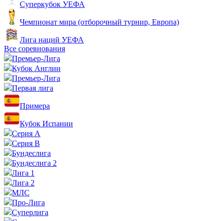
Суперкубок УЕФА
Чемпионат мира (отборочный турнир, Европа)
Лига наций УЕФА
Все соревнования
Премьер-Лига
Кубок Англии
Премьер-Лига
Первая лига
Примера
Кубок Испании
Серия А
Серия B
Бундеслига
Бундеслига 2
Лига 1
Лига 2
МЛС
Про-Лига
Суперлига