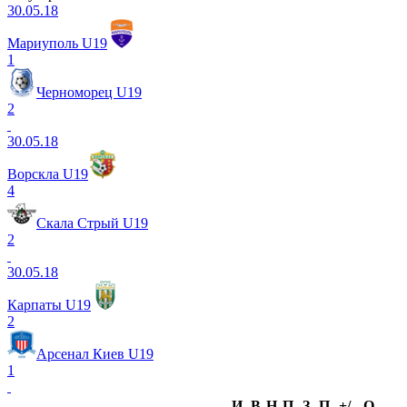
30.05.18
Мариуполь U19
1
Черноморец U19
2
30.05.18
Ворскла U19
4
Скала Стрый U19
2
30.05.18
Карпаты U19
2
Арсенал Киев U19
1
И
В
Н
П
З
П
+/-
О