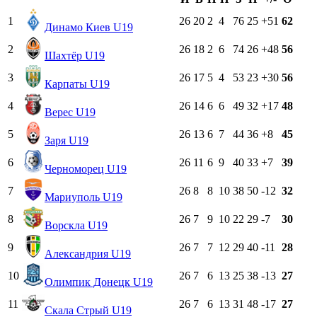
1
26
20
2
4
76
25
+51
62
Динамо Киев U19
2
26
18
2
6
74
26
+48
56
Шахтёр U19
3
26
17
5
4
53
23
+30
56
Карпаты U19
4
26
14
6
6
49
32
+17
48
Верес U19
5
26
13
6
7
44
36
+8
45
Заря U19
6
26
11
6
9
40
33
+7
39
Черноморец U19
7
26
8
8
10
38
50
-12
32
Мариуполь U19
8
26
7
9
10
22
29
-7
30
Ворскла U19
9
26
7
7
12
29
40
-11
28
Александрия U19
10
26
7
6
13
25
38
-13
27
Олимпик Донецк U19
11
26
7
6
13
31
48
-17
27
Скала Стрый U19