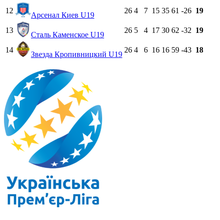
12
26
4
7
15
35
61
-26
19
Арсенал Киев U19
13
26
5
4
17
30
62
-32
19
Сталь Каменское U19
14
26
4
6
16
16
59
-43
18
Звезда Кропивницкий U19