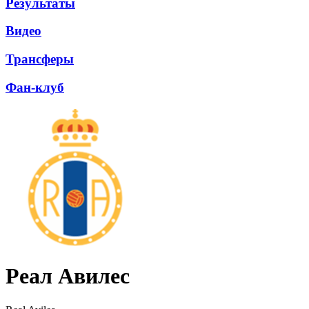
Результаты
Видео
Трансферы
Фан-клуб
Реал Авилес