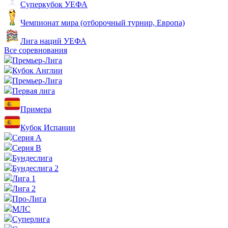
Суперкубок УЕФА
Чемпионат мира (отборочный турнир, Европа)
Лига наций УЕФА
Все соревнования
Премьер-Лига
Кубок Англии
Премьер-Лига
Первая лига
Примера
Кубок Испании
Серия А
Серия B
Бундеслига
Бундеслига 2
Лига 1
Лига 2
Про-Лига
МЛС
Суперлига