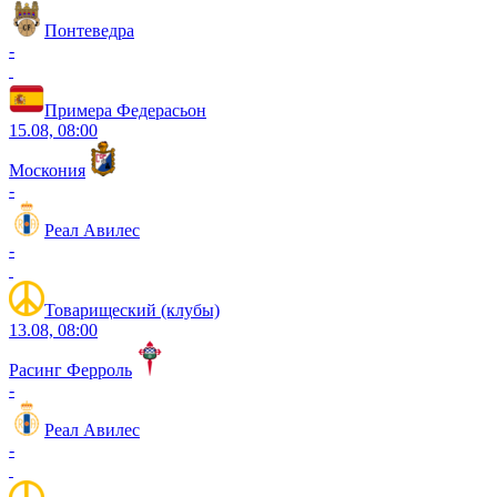
Понтеведра
-
Примера Федерасьон
15.08, 08:00
Москония
-
Реал Авилес
-
Товарищеский (клубы)
13.08, 08:00
Расинг Ферроль
-
Реал Авилес
-