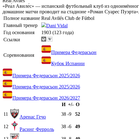
Real Aviles
«Реа́л Авиле́с» — испанский футбольный клуб из одноимённог
домашние матчи проводит на стадионе «Роман Суарес Пуэрта»
Полное название
Real Avilés Club de Fútbol
Главный тренер
Dani Vidal
Год основания
1903 (123 года)
Ссылки
Примера Федерасьон
Соревнования
Кубок Испании
Примера Федерасьон 2025/2026
Примера Федерасьон 2025/2026
Примера Федерасьон 2026/2027
И
+/-
О
11
38
-9
52
Аренас Гечо
12
38
-6
49
Расинг Ферроль
13
38
-8
49