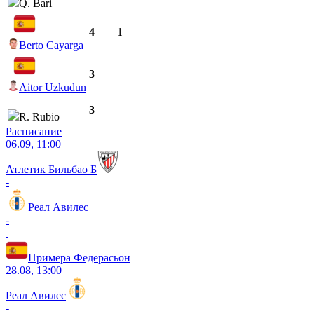
Q. Bari
4
1
Berto Cayarga
3
Aitor Uzkudun
3
R. Rubio
Расписание
06.09, 11:00
Атлетик Бильбао Б
-
Реал Авилес
-
Примера Федерасьон
28.08, 13:00
Реал Авилес
-