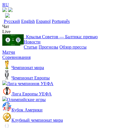
RU
Русский
English
Espanol
Português
Чат
Live
Крылья Советов ― Балтика: превью
Новости
Статьи
Прогнозы
Обзор прессы
Матчи
Соревнования
Чемпионат мира
Чемпионат Европы
Лига чемпионов УЕФА
Лига Европы УЕФА
Олимпийские игры
Кубок Америки
Клубный чемпионат мира