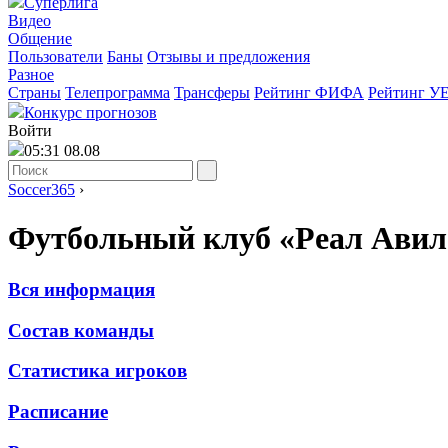
Суперлига
Видео
Общение
Пользователи
Баны
Отзывы и предложения
Разное
Страны
Телепрограмма
Трансферы
Рейтинг ФИФА
Рейтинг У
Конкурс прогнозов
Войти
05:31 08.08
Soccer365
›
Футбольный клуб «Реал Авил
Вся информация
Состав команды
Статистика игроков
Расписание