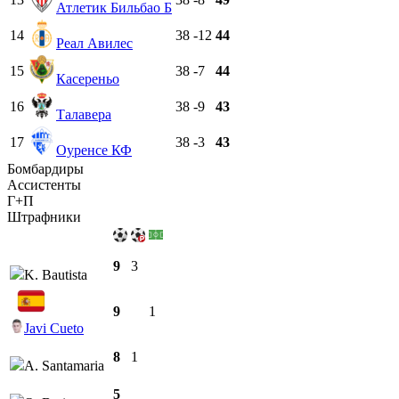
Атлетик Бильбао Б
14
38
-12
44
Реал Авилес
15
38
-7
44
Касереньо
16
38
-9
43
Талавера
17
38
-3
43
Оуренсе КФ
Бомбардиры
Ассистенты
Г+П
Штрафники
9
3
K. Bautista
9
1
Javi Cueto
8
1
A. Santamaria
5