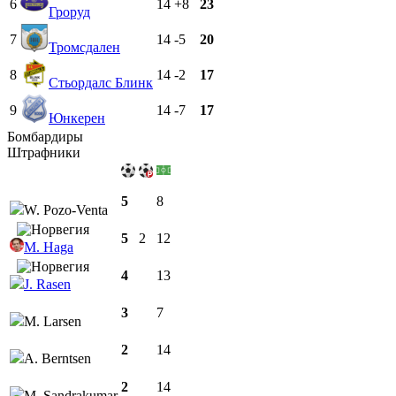
6
14
+8
23
Гроруд
7
14
-5
20
Тромсдален
8
14
-2
17
Стьордалс Блинк
9
14
-7
17
Юнкерен
Бомбардиры
Штрафники
5
8
W. Pozo-Venta
5
2
12
M. Haga
4
13
J. Rasen
3
7
M. Larsen
2
14
A. Berntsen
2
14
M. Sandrakumar