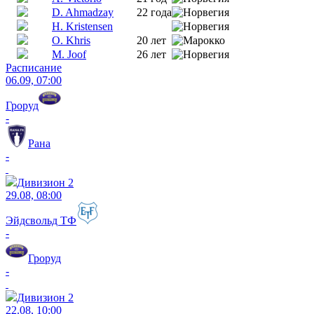
D. Ahmadzay
22 года
H. Kristensen
O. Khris
20 лет
M. Joof
26 лет
Расписание
06.09, 07:00
Гроруд
-
Рана
-
Дивизион 2
29.08, 08:00
Эйдсвольд ТФ
-
Гроруд
-
Дивизион 2
22.08, 10:00