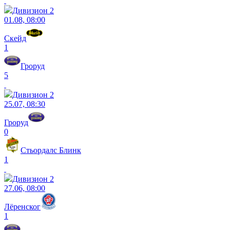
Дивизион 2
01.08, 08:00
Скейд
1
Гроруд
5
Дивизион 2
25.07, 08:30
Гроруд
0
Стьордалс Блинк
1
Дивизион 2
27.06, 08:00
Лёренског
1