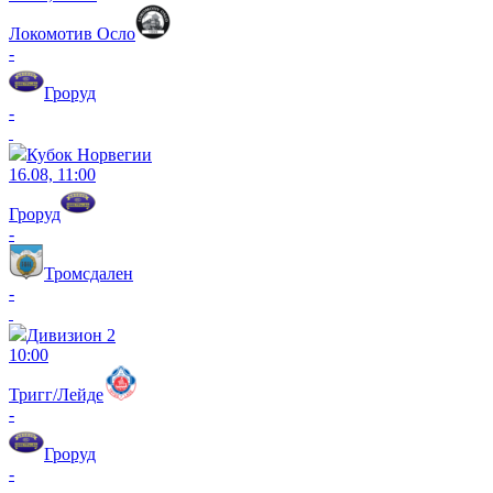
Локомотив Осло
-
Гроруд
-
Кубок Норвегии
16.08, 11:00
Гроруд
-
Тромсдален
-
Дивизион 2
10:00
Тригг/Лейде
-
Гроруд
-