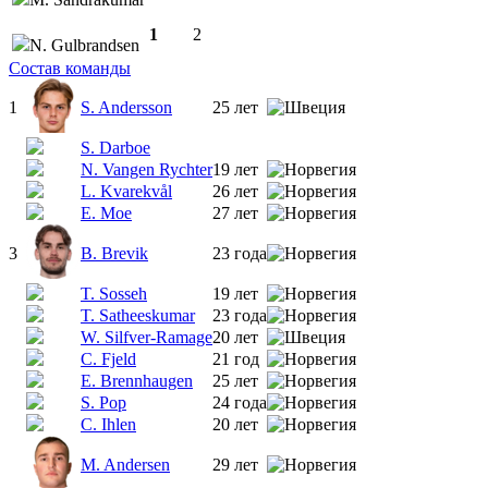
1
2
N. Gulbrandsen
Состав команды
1
S. Andersson
25 лет
S. Darboe
N. Vangen Rychter
19 лет
L. Kvarekvål
26 лет
E. Moe
27 лет
3
B. Brevik
23 года
T. Sosseh
19 лет
T. Satheeskumar
23 года
W. Silfver-Ramage
20 лет
C. Fjeld
21 год
E. Brennhaugen
25 лет
S. Pop
24 года
C. Ihlen
20 лет
M. Andersen
29 лет