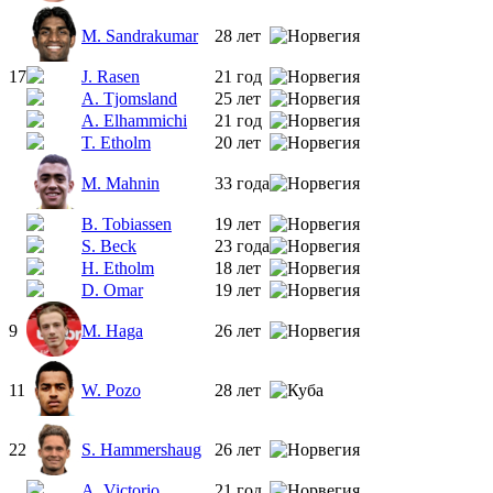
M. Sandrakumar
28 лет
17
J. Rasen
21 год
A. Tjomsland
25 лет
A. Elhammichi
21 год
T. Etholm
20 лет
M. Mahnin
33 года
B. Tobiassen
19 лет
S. Beck
23 года
H. Etholm
18 лет
D. Omar
19 лет
9
M. Haga
26 лет
11
W. Pozo
28 лет
22
S. Hammershaug
26 лет
A. Victorio
21 год