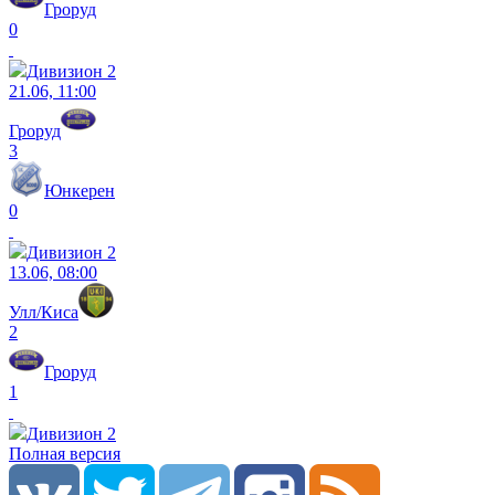
Гроруд
0
Дивизион 2
21.06, 11:00
Гроруд
3
Юнкерен
0
Дивизион 2
13.06, 08:00
Улл/Киса
2
Гроруд
1
Дивизион 2
Полная версия