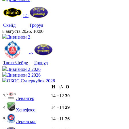
1:5
Скейд
Гроруд
8 августа 2026, 10:00
Дивизион 2
-:-
Тригг/Лейде
Гроруд
Дивизион 2 2026
Дивизион 2 2026
ОБОС Суперкубок 2026
И
+/-
О
3
14
+12
30
Левангер
4
14
+14
29
Хенефосс
5
14
+11
26
Лёренског