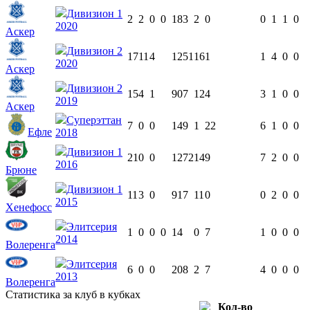
Дивизион 1
2
2
0
0
183
2
0
0
1
1
0
2020
Аскер
Дивизион 2
17
11
4
1251
16
1
1
4
0
0
2020
Аскер
Дивизион 2
15
4
1
907
12
4
3
1
0
0
2019
Аскер
Суперэттан
7
0
0
149
1
22
6
1
0
0
Ефле
2018
Дивизион 1
21
0
0
1272
14
9
7
2
0
0
2016
Брюне
Дивизион 1
11
3
0
917
11
0
0
2
0
0
2015
Хенефосс
Элитсерия
1
0
0
0
14
0
7
1
0
0
0
2014
Волеренга
Элитсерия
6
0
0
208
2
7
4
0
0
0
2013
Волеренга
Статистика за клуб в кубках