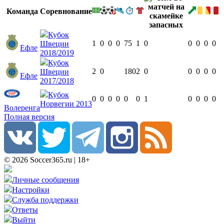
Команда
Соревнование
Кубок
1
0
0
0
75
1
0
0
0
0
0
Швеции
Ефле
2018/2019
Кубок
2
0
180
2
0
0
0
0
0
Швеции
Ефле
2017/2018
Кубок
0
0
0
0
0
0
1
0
0
0
0
Норвегии 2013
Волеренга
Полная версия
© 2026 Soccer365.ru | 18+
Личные сообщения
Настройки
Служба поддержки
Ответы
Выйти