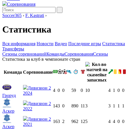
Соревнования
Soccer365
›
F. Kastrati
›
Статистика
Вся информация
Новости
Видео
Последние игры
Статистика
Трансферы
Сезоны соревнований
Команды
Соревнования
Сезоны
Статистика за клуб в чемпионате стран
Команда
Соревнование
Дивизион 2
4
0
0
59
0
10
4
1
0
0
2024
Гроруд
Дивизион 2
14
3
0
890
11
3
3
1
1
1
2022
Аскер
Дивизион 2
16
3
2
962
12
5
4
4
0
0
2021
Аскер