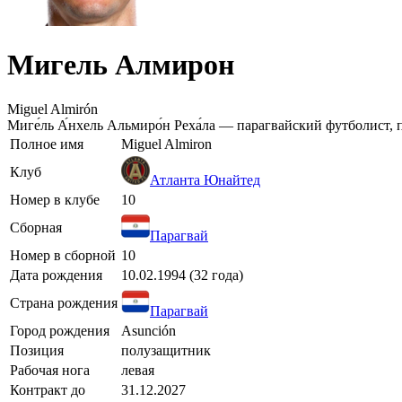
Мигель Алмирон
Miguel Almirón
Миге́ль А́нхель Альмиро́н Реха́ла — парагвайский футболист
Полное имя
Miguel Almiron
Клуб
Атланта Юнайтед
Номер в клубе
10
Сборная
Парагвай
Номер в сборной
10
Дата рождения
10.02.1994 (32 года)
Страна рождения
Парагвай
Город рождения
Asunción
Позиция
полузащитник
Рабочая нога
левая
Контракт до
31.12.2027