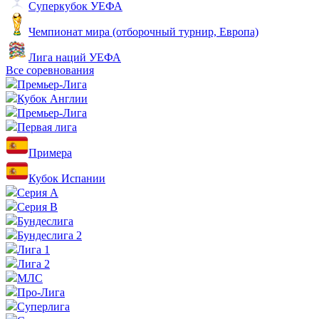
Суперкубок УЕФА
Чемпионат мира (отборочный турнир, Европа)
Лига наций УЕФА
Все соревнования
Премьер-Лига
Кубок Англии
Премьер-Лига
Первая лига
Примера
Кубок Испании
Серия А
Серия B
Бундеслига
Бундеслига 2
Лига 1
Лига 2
МЛС
Про-Лига
Суперлига