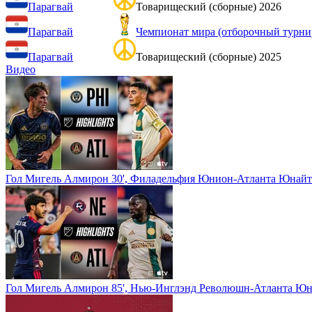
Парагвай
Товарищеский (сборные) 2026
Парагвай
Чемпионат мира (отборочный турн
Парагвай
Товарищеский (сборные) 2025
Видео
Гол Мигель Алмирон 30', Филадельфия Юнион-Атланта Юнайте
Гол Мигель Алмирон 85', Нью-Инглэнд Революшн-Атланта Юн