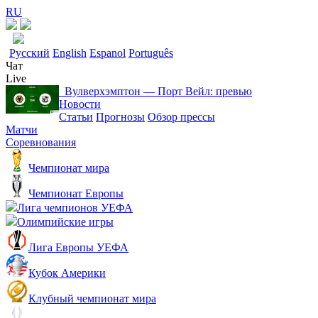
RU
Русский
English
Espanol
Português
Чат
Live
Вулверхэмптон — Порт Вейл: превью
Новости
Статьи
Прогнозы
Обзор прессы
Матчи
Соревнования
Чемпионат мира
Чемпионат Европы
Лига чемпионов УЕФА
Олимпийские игры
Лига Европы УЕФА
Кубок Америки
Клубный чемпионат мира