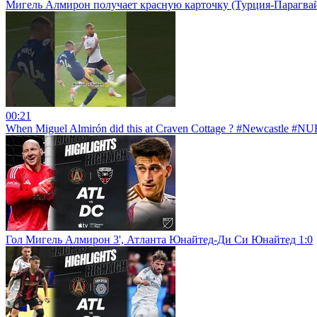
Мигель Алмирон получает красную карточку (Турция-Парагвай
00:21
When Miguel Almirón did this at Craven Cottage ? #Newcastle #N
Гол Мигель Алмирон 3', Атланта Юнайтед-Ди Си Юнайтед 1:0