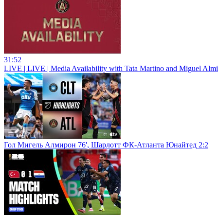
31:52
LIVE | LIVE | Media Availability with Tata Martino and Miguel Alm
Гол Мигель Алмирон 76', Шарлотт ФК-Атланта Юнайтед 2:2