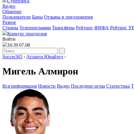
Суперлига
Видео
Общение
Пользователи
Баны
Отзывы и предложения
Разное
Страны
Телепрограмма
Трансферы
Рейтинг ФИФА
Рейтинг У
Конкурс прогнозов
Войти
16:39 07.08
Soccer365
›
Атланта Юнайтед
›
Мигель Алмирон
Вся информация
Новости
Видео
Последние игры
Статистика
Т