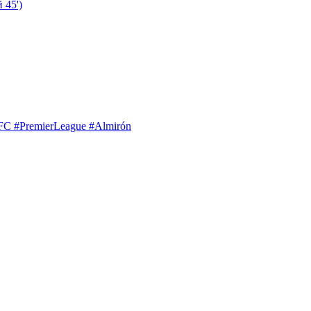
 45')
UFC #PremierLeague #Almirón