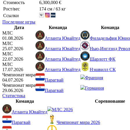
Стоимость
6,300,000 €
Рост/вес
174 см / 63 кг
Ссылки
Последние игры
Дата
Команда
Команда
МЛС
01.08.2026
Атланта Юнайтед
Филадельфия Юни
МЛС
25.07.2026
Атланта Юнайтед
Нью-Инглэнд Рево
МЛС
22.07.2026
Атланта Юнайтед
Шарлотт ФК
МЛС
17.07.2026
Атланта Юнайтед
Нэшвилл СК
Чемпионат мира
Франция
04.07.2026
Парагвай
Чемпионат мира
Германия
29.06.2026
Парагвай
Статистика
Команда
Соревнование
МЛС 2026
Атланта Юнайтед
Парагвай
Чемпионат мира 2026