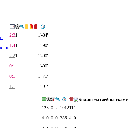
2:3
1
1'-84'
он
1:4
1
1'-90'
люшн
2:2
1
1'-90'
0:1
1'-90'
0:1
1'-71'
1:1
1'-91'
12
3
0
2
1012
11
1
4
0
0
0
286
4
0