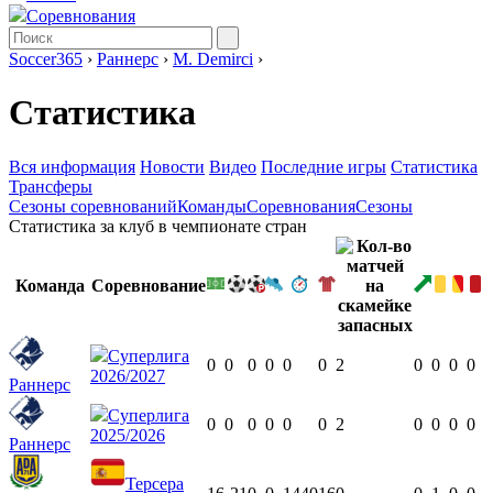
Соревнования
Soccer365
›
Раннерс
›
M. Demirci
›
Статистика
Вся информация
Новости
Видео
Последние игры
Статистика
Трансферы
Сезоны соревнований
Команды
Соревнования
Сезоны
Статистика за клуб в чемпионате стран
Команда
Соревнование
Суперлига
0
0
0
0
0
0
2
0
0
0
0
2026/2027
Раннерс
Суперлига
0
0
0
0
0
0
2
0
0
0
0
2025/2026
Раннерс
Терсера