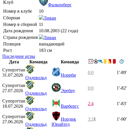
Клуб
Фалкенберг
Номер в клубе
10
Сборная
Ливан
Номер в сборной
11
Дата рождения
10.08.2003 (22 года)
Страна рождения
Ливан
Позиция
нападающий
Рост
183 см
Последние игры
Дата
Команда
Команда
Суперэттан
0:0
1'-89'
31.07.2026
Норрби
Оддевольд
Суперэттан
0:0
1'-82'
27.07.2026
Эребру
Оддевольд
Суперэттан
2:4
1'-83'
18.07.2026
Варбергс
Оддевольд
Суперэттан
Нордик
3:3
1
1'-90'
27.06.2026
Оддевольд
Юнайтед