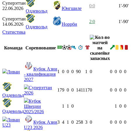
Суперэттан
0:0
1'-90'
22.06.2026
Юнгшиле
Оддевольд
Суперэттан
2:0
1'-90'
14.06.2026
Норрби
Оддевольд
Статистика
Команда
Соревнование
Кубок Азии
1
0
0
0
90
1
0
0
0
0
0
Ливан
- квалификация
2027
Суперэттан
17
9
0
0
1411
17
0
0
0
0
0
2026
Оддевольд
Кубок
1
1
0
1
0
0
Швеции
Оддевольд
2025/2026
Ливан
Кубок Азии
3
4
1
0
258
3
0
0
0
0
0
U23
U23 2026