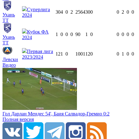
Суперлига
30
4
0
2
2564
30
0
0
2
0
0
Ухань
2024
ТТ
Кубок ФА
1
0
0
0
90
1
0
0
0
0
0
Ухань
2024
ТТ
Первая лига
12
1
0
1001
12
0
0
1
0
0
2023/2024
Левски
Видео
Гол Дарлан Мендес 54', Баия Салвадор-Гремио 0:2
Полная версия