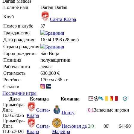
Darlan Mendes
Полное имя
Darlan Darlan
Клуб
Санта-Клара
Номер в клубе
37
Гражданство
Бразилия
Дата рождения
16.04.1998 (28 лет)
Страна рождения
Бразилия
Город рождения
São Borja
Позиция
полузащитник
Рабочая нога
левая
Стоимость
630,000 €
Рост/вес
170 см / 66 кг
Ссылки
Последние игры
Дата
Команда
Команда
Примейра-
Лига
Санта-
0:1
Запасные игроки
Порту
16.05.2026
Клара
Примейра-
Лига
Санта-
Насьонал да
2:0
80'
64'-90'
11.05.2026
Клара
Мадейра