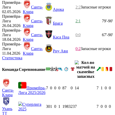
Примейра-
Лига
Санта-
2:2
Запасные игроки
Арока
02.05.2026
Клара
Примейра-
Лига
Санта-
2:1
79'-90'
Брага
26.04.2026
Клара
Примейра-
Лига
Санта-
0:0
67'-90'
Каса Пиа
18.04.2026
Клара
Примейра-
Лига
Санта-
0:2
Запасные игроки
Риу Ави
11.04.2026
Клара
Статистика
Команда
Соревнование
Примейра-
7
0
0
0
87
0
14
7
1
0
0
Санта-
Лига 2025/2026
Клара
Суперлига
30
1
0
1
1983
23
7
7
0
0
0
Ухань
2025
ТТ