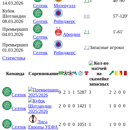
3:1
1
46'-90'
14.03.2026
Селтик
Мотеруэлл
Кубок
Шотландии
0:0
57'-120'
08.03.2026
Селтик
Рейнджерс
Премьершип
2:1
1'-61'
04.03.2026
Абердин
Селтик
Премьершип
2:2
Запасные игроки
01.03.2026
Селтик
Рейнджерс
Статистика
Команда
Соревнование
Премьершип
9
2
1
1
528
7
3
2
2
0
0
Селтик
2025/2026
Кубок
2
0
0
0
142
1
1
1
0
0
0
Шотландии
Селтик
2025/2026
Лига
2
0
0
0
105
1
1
1
0
0
0
Селтик
Европы УЕФА