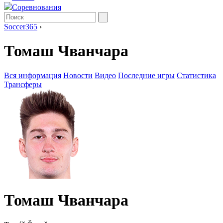
Соревнования
Soccer365
›
Томаш Чванчара
Вся информация
Новости
Видео
Последние игры
Статистика
Трансферы
Томаш Чванчара