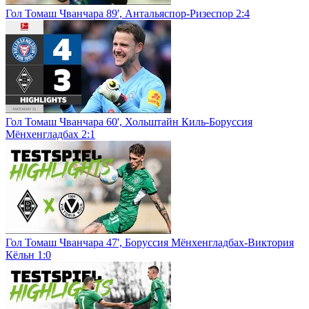
Гол Томаш Чванчара 89', Антальяспор-Ризеспор 2:4
Гол Томаш Чванчара 60', Хольштайн Киль-Боруссия
Мёнхенгладбах 2:1
Гол Томаш Чванчара 47', Боруссия Мёнхенгладбах-Виктория
Кёльн 1:0