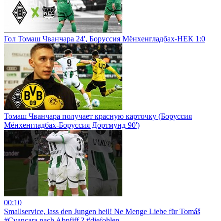
Гол Томаш Чванчара 24', Боруссия Мёнхенгладбах-НЕК 1:0
Томаш Чванчара получает красную карточку (Боруссия
Мёнхенгладбах-Боруссия Дортмунд 90')
00:10
Smallservice, lass den Jungen heil! Ne Menge Liebe für Tomáš
#Cvancara nach Abpfiff ? #diefohlen