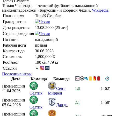
Tomáš Čvančara
То́маш Чва́нчара — чешский футболист, нападающий
мёнхенгладбахской «Боруссии» и сборной Чехии.
Wikipedia
Полное имя
Tomáš Čvančara
Гражданство
Чехия
Дата рождения
13.08.2000 (25 лет)
Страна рождения
Чехия
Позиция
нападающий
Рабочая нога
правая
Контракт до
30.06.2028
Стоимость
1,800,000 €
Рост/вес
190 см / 79 кг
Ссылки
Последние игры
Дата
Команда
Команда
Премьершип
Сент-
1:0
1'-62'
11.04.2026
Селтик
Миррен
Премьершип
2:1
1'-58'
05.04.2026
Данди
Селтик
Премьершип