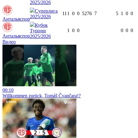
2025/2026
Суперлига
11
1
0
0
527
6
7
5
1
0
0
2025/2026
Антальяспор
Кубок
1
0
0
0
0
0
Турции
Антальяспор
2025/2026
Видео
00:10
Willkommen zurück, Tomáš Čvančara!?