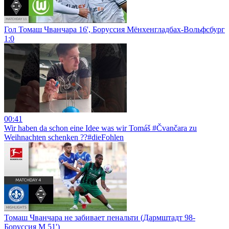
Гол Томаш Чванчара 16', Боруссия Мёнхенгладбах-Вольфсбург
1:0
00:41
Wir haben da schon eine Idee was wir Tomáš #Čvančara zu
Weihnachten schenken ??#dieFohlen
Томаш Чванчара не забивает пенальти (Дармштадт 98-
Боруссия М 51')