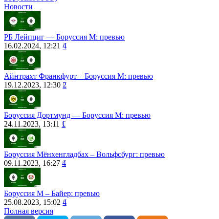
Новости
РБ Лейпциг ― Боруссия М: превью
16.02.2024, 12:21
4
Айнтрахт Франкфурт – Боруссия М: превью
19.12.2023, 12:30
2
Боруссия Дортмунд ― Боруссия М: превью
24.11.2023, 13:11
1
Боруссия Мёнхенгладбах – Вольфсбург: превью
09.11.2023, 16:27
4
Боруссия М – Байер: превью
25.08.2023, 15:02
4
Полная версия