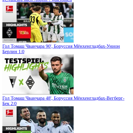
Гол Томаш Чванчара 90', Боруссия Мёнхенгладбах-Унион
Берлин 1:0
Гол Томаш Чванчара 48', Боруссия Мёнхенгладбах-Вегберг-
Бек 2:0