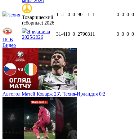
мира 2026
1
-1
0
0
90
1
1
0
0
0
0
Чехия
Товарищеский
(сборные) 2026
Эредивизи
31
-41
0
0
2790
31
1
0
0
0
0
2025/2026
ПСВ
Видео
Автогол Матей Коварж 23', Чехия-Ирландия 0:2