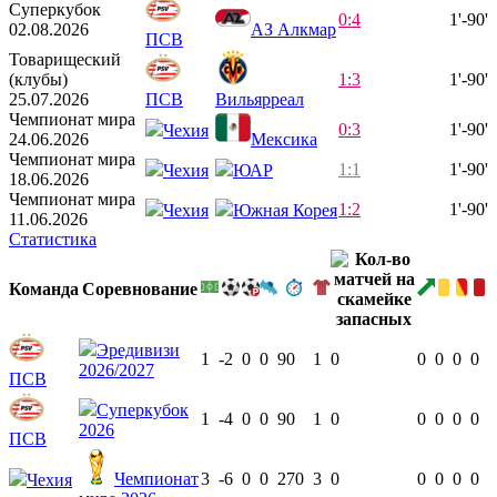
Суперкубок
0:4
1'-90'
02.08.2026
АЗ Алкмар
ПСВ
Товарищеский
(клубы)
1:3
1'-90'
25.07.2026
ПСВ
Вильярреал
Чемпионат мира
0:3
1'-90'
Чехия
24.06.2026
Мексика
Чемпионат мира
1:1
1'-90'
Чехия
ЮАР
18.06.2026
Чемпионат мира
1:2
1'-90'
Чехия
Южная Корея
11.06.2026
Статистика
Команда
Соревнование
Эредивизи
1
-2
0
0
90
1
0
0
0
0
0
2026/2027
ПСВ
Суперкубок
1
-4
0
0
90
1
0
0
0
0
0
2026
ПСВ
Чемпионат
3
-6
0
0
270
3
0
0
0
0
0
Чехия