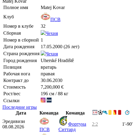
Matěj Kovář
Полное имя
Matej Kovar
Клуб
ПСВ
Номер в клубе
32
Сборная
Чехия
Номер в сборной
1
Дата рождения
17.05.2000 (26 лет)
Страна рождения
Чехия
Город рождения
Uherské Hradiště
Позиция
вратарь
Рабочая нога
правая
Контракт до
30.06.2030
Стоимость
7,200,000 €
Рост/вес
196 см / 88 кг
Ссылки
Последние игры
Дата
Команда
Команда
Эредивизи
Фортуна
2:2
1'-90'
08.08.2026
ПСВ
Ситтард