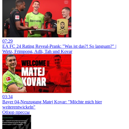
07:29
EA FC 24 Rating Reveal-Prank: "Was ist das?! So langsam?" |
Wirtz, Frimpong, Adli, Tah und Kovar
03:34
Bayer 04-Neuzugang Matej Kovar: "Möchte mich hier
weiterentwickeln"
Обзор прессы