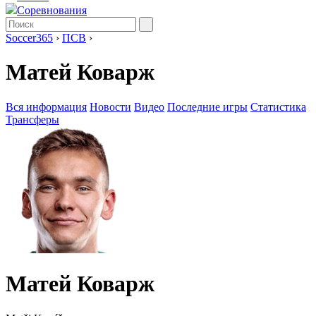
Соревнования
Soccer365
›
ПСВ
›
Матей Коварж
Вся информация
Новости
Видео
Последние игры
Статистика
Трансферы
Матей Коварж