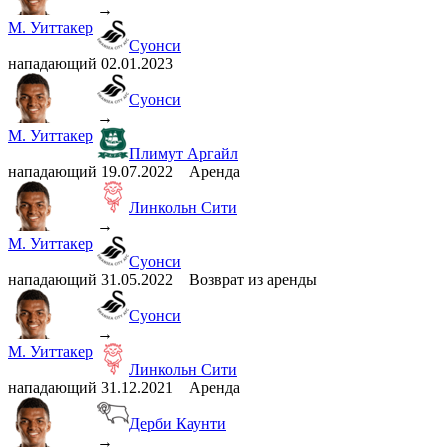
→
М. Уиттакер
Суонси
нападающий
02.01.2023
Суонси
→
М. Уиттакер
Плимут Аргайл
нападающий
19.07.2022
Аренда
Линкольн Сити
→
М. Уиттакер
Суонси
нападающий
31.05.2022
Возврат из аренды
Суонси
→
М. Уиттакер
Линкольн Сити
нападающий
31.12.2021
Аренда
Дерби Каунти
→