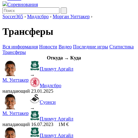
Соревнования
Soccer365
›
Мидлсбро
›
Морган Уиттакер
›
Трансферы
Вся информация
Новости
Видео
Последние игры
Статистика
Трансферы
Откуда → Куда
Плимут Аргайл
→
М. Уиттакер
Мидлсбро
нападающий
23.01.2025
Суонси
→
М. Уиттакер
Плимут Аргайл
нападающий
16.07.2023
1M €
Плимут Аргайл