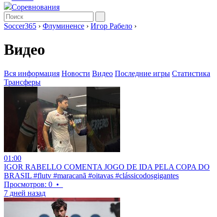
Соревнования
Soccer365
›
Флуминенсе
›
Игор Рабело
›
Видео
Вся информация
Новости
Видео
Последние игры
Статистика
Трансферы
01:00
IGOR RABELLO COMENTA JOGO DE IDA PELA COPA DO
BRASIL #flutv #maracanã #oitavas #clássicodosgigantes
Просмотров: 0
•
7 дней назад