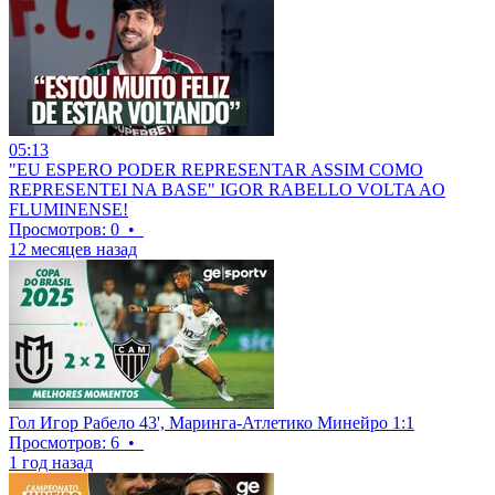
05:13
"EU ESPERO PODER REPRESENTAR ASSIM COMO
REPRESENTEI NA BASE" IGOR RABELLO VOLTA AO
FLUMINENSE!
Просмотров: 0
•
12 месяцев назад
Гол Игор Рабело 43', Маринга-Атлетико Минейро 1:1
Просмотров: 6
•
1 год назад