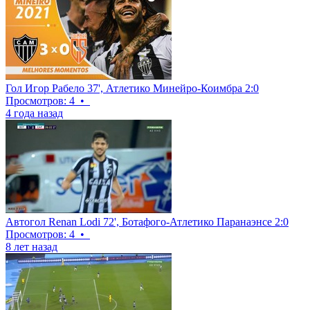
Гол Игор Рабело 37', Атлетико Минейро-Коимбра 2:0
Просмотров: 4
•
4 года назад
Автогол Renan Lodi 72', Ботафого-Атлетико Паранаэнсе 2:0
Просмотров: 4
•
8 лет назад