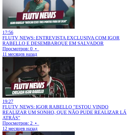
17:56
FLUTV NEWS: ENTREVISTA EXCLUSIVA COM IGOR
RABELLO E DESEMBARQUE EM SALVADOR
Просмотров: 0
•
11 месяцев назад
19:27
FLUTV NEWS: IGOR RABELLO "ESTOU VINDO
REALIZAR UM SONHO, QUE NÃO PUDE REALIZAR LÁ
ATRÁS"
Просмотров: 2
•
12 месяцев назад