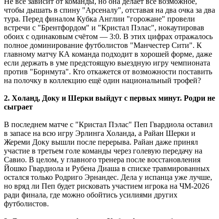
Не всё зависит от команды, но она делает всё возможное,
чтобы дышать в спину "Арсеналу", отставая на два очка за два
тура. Перед финалом Кубка Англии "горожане" провели
встречи с "Брентфордом" и "Кристал Пэлас", нокаутировав
обоих с одинаковым счётом ― 3:0. В этих цифрах отражалось
полное доминирование футболистов "Манчестер Сити". К
главному матчу КА команда подходит в хорошей форме, даже
если держать в уме предстоящую выездную игру чемпионата
против "Борнмута". Кто откажется от возможности поставить
на полочку в коллекцию ещё один национальный трофей?
2. Холанд, Доку и Шерки выйдут с первых минут. Родри не
сыграет
В последнем матче с "Кристал Пэлас" Пеп Гвардиола оставил
в запасе на всю игру Эрлинга Холанда, а Райан Шерки и
Жереми Доку вышли после перерыва. Райан даже принял
участие в третьем голе команды через голевую передачу на
Савио. В целом, у главного тренера после восстановления
Йошко Гвардиола и Рубена Диаша в списке травмированных
остался только Родриго Эрнандес. Дела у испанца уже лучше,
но вряд ли Пеп будет рисковать участием игрока на ЧМ-2026
ради финала, где можно обойтись усилиями других
футболистов.