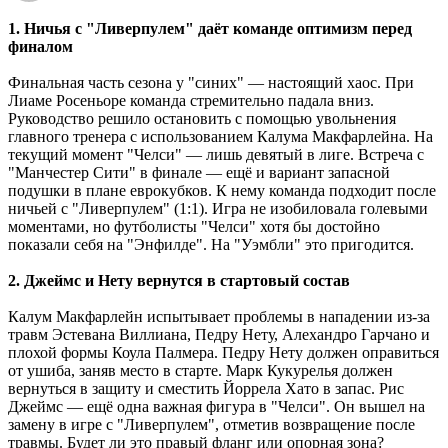
1. Ничья с "Ливерпулем" даёт команде оптимизм перед
финалом
Финальная часть сезона у "синих" ― настоящий хаос. При
Лиаме Росеньоре команда стремительно падала вниз.
Руководство решило остановить с помощью увольнения
главного тренера с использованием Калума Макфарлейна. На
текущий момент "Челси" ― лишь девятый в лиге. Встреча с
"Манчестер Сити" в финале ― ещё и вариант запасной
подушки в плане еврокубков. К нему команда подходит после
ничьей с "Ливерпулем" (1:1). Игра не изобиловала голевыми
моментами, но футболисты "Челси" хотя бы достойно
показали себя на "Энфилде". На "Уэмбли" это пригодится.
2. Джеймс и Нету вернутся в стартовый состав
Калум Макфарлейн испытывает проблемы в нападении из-за
травм Эстевана Виллиана, Педру Нету, Алехандро Гарчано и
плохой формы Коула Палмера. Педру Нету должен оправиться
от ушиба, заняв место в старте. Марк Кукурелья должен
вернуться в защиту и сместить Йоррела Хато в запас. Рис
Джеймс ― ещё одна важная фигура в "Челси". Он вышел на
замену в игре с "Ливерпулем", отметив возвращение после
травмы. Будет ли это правый фланг или опорная зона?