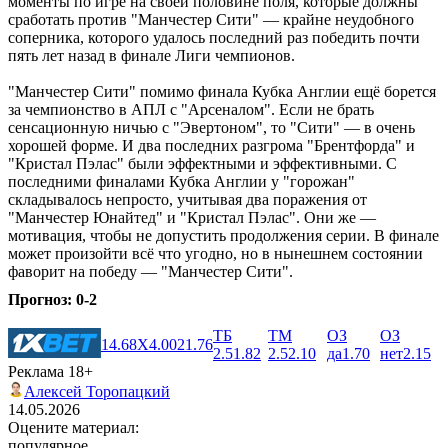
моменты по игре на своей половине поля, которые должны
сработать против "Манчестер Сити" ― крайне неудобного
соперника, которого удалось последний раз победить почти
пять лет назад в финале Лиги чемпионов.
"Манчестер Сити" помимо финала Кубка Англии ещё борется
за чемпионство в АПЛ с "Арсеналом". Если не брать
сенсационную ничью с "Эвертоном", то "Сити" ― в очень
хорошей форме. И два последних разгрома "Брентфорда" и
"Кристал Пэлас" были эффектными и эффективными. С
последними финалами Кубка Англии у "горожан"
складывалось непросто, учитывая два поражения от
"Манчестер Юнайтед" и "Кристал Пэлас". Они же ―
мотивация, чтобы не допустить продолжения серии. В финале
может произойти всё что угодно, но в нынешнем состоянии
фаворит на победу ― "Манчестер Сити".
Прогноз: 0-2
ТБ
ТМ
ОЗ
ОЗ
1
4.68
X
4.00
2
1.76
2.5
1.82
2.5
2.10
да
1.70
нет
2.15
Реклама 18+
Алексей Торопацкий
14.05.2026
Оцените материал:
популярное