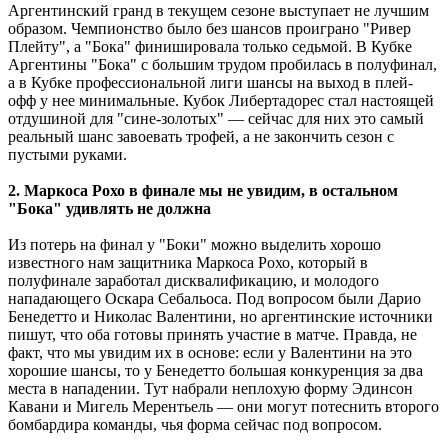
Аргентинский гранд в текущем сезоне выступает не лучшим
образом. Чемпионство было без шансов проиграно "Ривер
Плейту", а "Бока" финишировала только седьмой. В Кубке
Аргентины "Бока" с большим трудом пробилась в полуфинал,
а в Кубке профессиональной лиги шансы на выход в плей-
офф у нее минимальные. Кубок Либертадорес стал настоящей
отдушиной для "сине-золотых" ― сейчас для них это самый
реальный шанс завоевать трофей, а не закончить сезон с
пустыми руками.
2. Маркоса Рохо в финале мы не увидим, в остальном
"Бока" удивлять не должна
Из потерь на финал у "Боки" можно выделить хорошо
известного нам защитника Маркоса Рохо, который в
полуфинале заработал дисквалификацию, и молодого
нападающего Оскара Себальоса. Под вопросом были Дарио
Бенедетто и Николас Валентини, но аргентинские источники
пишут, что оба готовы принять участие в матче. Правда, не
факт, что мы увидим их в основе: если у Валентини на это
хорошие шансы, то у Бенедетто большая конкуренция за два
места в нападении. Тут набрали неплохую форму Эдинсон
Кавани и Мигель Мерентьель ― они могут потеснить второго
бомбардира команды, чья форма сейчас под вопросом.