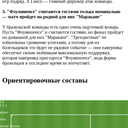
игр подряд. А Гансо ― главный дирижер атак команды.
3. "Флуминенсе" считаются гостями только номинально
― матч пройдет на родной для них "Маракане"
У бразильской команды есть один очень ощутимый козырь.
Пусть "Флуминенсе" и считаются гостями, но финал пройдет
на домашней для них "Маракане". "Трехцветные" не
избалованы громкими успехами, а потому для их
болельщиков это будет не рядовое событие ― они наверняка
обеспечат своим любимцам максимальную поддержку,
которая наверняка пригодится "Флуминенсе", ведь форма
бразильцев в последнее время не впечатляет.
Ориентировочные составы
4-2
2-3-1
омеро
абра
колас Фигаль