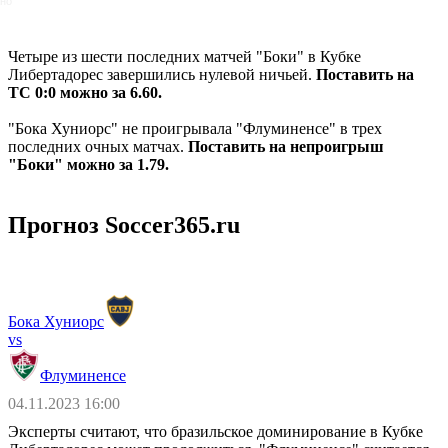
но
Четыре из шести последних матчей "Боки" в Кубке
Либертадорес завершились нулевой ничьей.
Поставить на
ТС 0:0 можно за 6.60.
"Бока Хуниорс" не проигрывала "Флуминенсе" в трех
последних очных матчах.
Поставить на непроигрыш
"Боки" можно за 1.79.
Прогноз Soccer365.ru
Бока Хуниорс
vs
Флуминенсе
04.11.2023 16:00
Эксперты считают, что бразильское доминирование в Кубке