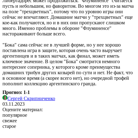
Либертадорес может продолжиться. "Флуминенсе" считается
пусть и небольшим, но фаворитом. Во многом это из-за матча
на поле "трехцветных", потому что по уровню игры они
сейчас не впечатляют. Домашние матчи у "трехцветных" еще
кое-как получаются, но и в них они пропускают слишком
много. Именно проблемы в обороне "Флуминенсе"
настораживают больше всего.
"Бока" сама сейчас не в лучшей форме, но у нее хорошо
поставлена игра в защите, которая очень часто выручает
аргентинцев и в таких матчах, как финал, может иметь
ключевое значение. В целом "Бока" смотрится немного
интереснее соперника, у которого кроме преимущества
домашних трибун других козырей по сути и нет. Не факт, что
в основное время (а скорее всего нет), но очередной трофей
пополнит коллекцию аргентинского гранда.
Прогноз: 1-1
Сергей Скрипниченко
03.11.2023
Оцените материал:
популярное
свежее
старое