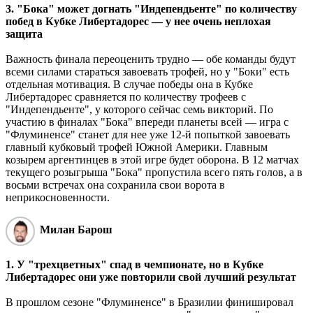
3. "Бока" может догнать "Индепендьенте" по количеству
побед в Кубке Либертадорес ― у нее очень неплохая
защита
Важность финала переоценить трудно ― обе команды будут
всеми силами стараться завоевать трофей, но у "Боки" есть
отдельная мотивация. В случае победы она в Кубке
Либертадорес сравняется по количеству трофеев с
"Индепендьенте", у которого сейчас семь викторий. По
участию в финалах "Бока" впереди планеты всей ― игра с
"Флуминенсе" станет для нее уже 12-й попыткой завоевать
главный кубковый трофей Южной Америки. Главным
козырем аргентинцев в этой игре будет оборона. В 12 матчах
текущего розыгрыша "Бока" пропустила всего пять голов, а в
восьми встречах она сохранила свои ворота в
неприкосновенности.
Милан Барош
1. У "трехцветных" спад в чемпионате, но в Кубке
Либертадорес они уже повторили свой лучший результат
В прошлом сезоне "Флуминенсе" в Бразилии финишировал