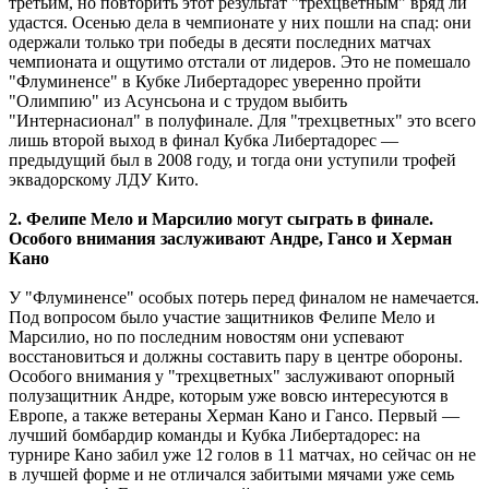
третьим, но повторить этот результат "трехцветным" вряд ли
удастся. Осенью дела в чемпионате у них пошли на спад: они
одержали только три победы в десяти последних матчах
чемпионата и ощутимо отстали от лидеров. Это не помешало
"Флуминенсе" в Кубке Либертадорес уверенно пройти
"Олимпию" из Асунсьона и с трудом выбить
"Интернасионал" в полуфинале. Для "трехцветных" это всего
лишь второй выход в финал Кубка Либертадорес ―
предыдущий был в 2008 году, и тогда они уступили трофей
эквадорскому ЛДУ Кито.
2. Фелипе Мело и Марсилио могут сыграть в финале.
Особого внимания заслуживают Андре, Гансо и Херман
Кано
У "Флуминенсе" особых потерь перед финалом не намечается.
Под вопросом было участие защитников Фелипе Мело и
Марсилио, но по последним новостям они успевают
восстановиться и должны составить пару в центре обороны.
Особого внимания у "трехцветных" заслуживают опорный
полузащитник Андре, которым уже вовсю интересуются в
Европе, а также ветераны Херман Кано и Гансо. Первый ―
лучший бомбардир команды и Кубка Либертадорес: на
турнире Кано забил уже 12 голов в 11 матчах, но сейчас он не
в лучшей форме и не отличался забитыми мячами уже семь