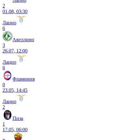
Лацио
2
01.08, 03:30
Лацио
6
Авеллино
3
26.07, 12:00
Лацио
6
Фламиния
0
23.05, 14:45
Лацио
2
Пиза
1
17.05, 06:00