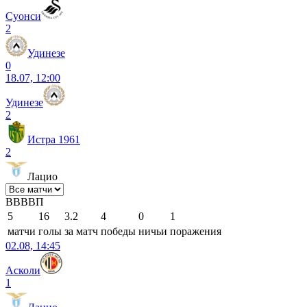
Суонси
2
Удинезе
0
18.07, 12:00
Удинезе
2
Истра 1961
2
Лацио
В
В
В
В
П
5
16
3.2
4
0
1
матчи
голы
за матч
победы
ничьи
поражения
02.08, 14:45
Асколи
1