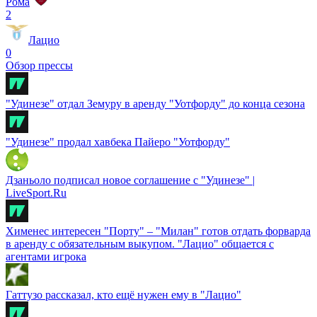
Рома
2
Лацио
0
Обзор прессы
"Удинезе" отдал Земуру в аренду "Уотфорду" до конца сезона
"Удинезе" продал хавбека Пайеро "Уотфорду"
Дзаньоло подписал новое соглашение с "Удинезе" |
LiveSport.Ru
Хименес интересен "Порту" – "Милан" готов отдать форварда
в аренду с обязательным выкупом. "Лацио" общается с
агентами игрока
Гаттузо рассказал, кто ещё нужен ему в "Лацио"