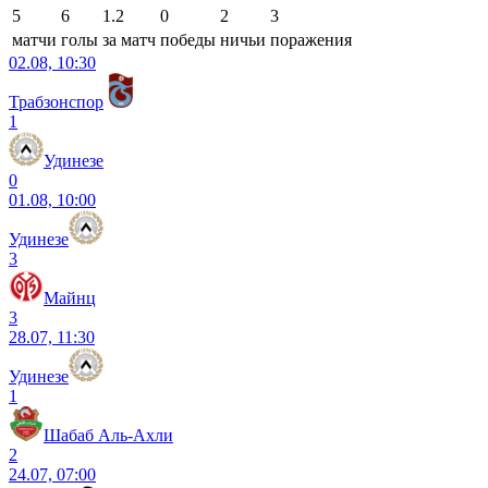
5
6
1.2
0
2
3
матчи
голы
за матч
победы
ничьи
поражения
02.08, 10:30
Трабзонспор
1
Удинезе
0
01.08, 10:00
Удинезе
3
Майнц
3
28.07, 11:30
Удинезе
1
Шабаб Аль-Ахли
2
24.07, 07:00