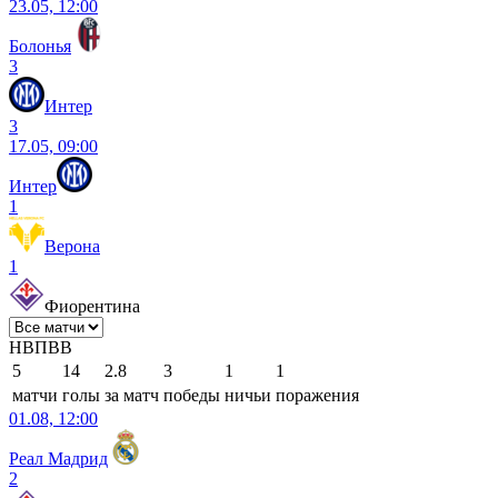
23.05, 12:00
Болонья
3
Интер
3
17.05, 09:00
Интер
1
Верона
1
Фиорентина
Н
В
П
В
В
5
14
2.8
3
1
1
матчи
голы
за матч
победы
ничьи
поражения
01.08, 12:00
Реал Мадрид
2