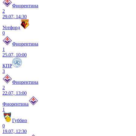
Фиорентина
2
29.07, 14:30
Уотфорд
0
Фиорентина
1
25.07, 10:00
КПР
3
Фиорентина
2
22.07, 13:00
Фиорентина
1
Губбио
0
19.07, 12:30