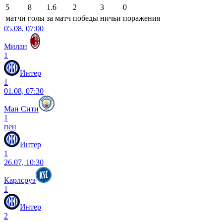
5
8
1.6
2
3
0
матчи
голы
за матч
победы
ничьи
поражения
05.08, 07:00
Милан
1
Интер
1
01.08, 07:30
Ман Сити
1
пен
Интер
1
26.07, 10:30
Карлсруэ
1
Интер
2