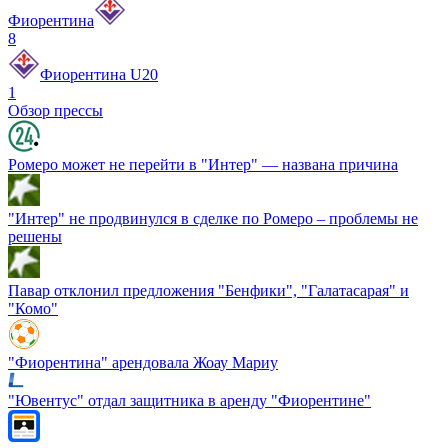
Фиорентина
8
Фиорентина U20
1
Обзор прессы
Ромеро может не перейти в "Интер" — названа причина
"Интер" не продвинулся в сделке по Ромеро – проблемы не
решены
Павар отклонил предложения "Бенфики", "Галатасарая" и
"Комо"
"Фиорентина" арендовала Жоау Мариу
"Ювентус" отдал защитника в аренду "Фиорентине"