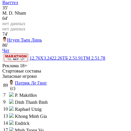
Вьеттел
35'
M. D. Nham
64'
нет данных
нет данных
74'
Нгуен Тьен Линь
86'
Чат
1
2.76
X
3.24
2
2.26
ТБ 2.5
1.91
ТМ 2.5
1.78
Реклама 18+
Стартовые составы
Запасные игроки
Патрик Ле Гинг
89
(c)
7
P. Makrillos
9
Dinh Thanh Binh
10
Raphael Utzig
13
Khong Minh Gia
14
Endrick
17
Minh Trong Vo