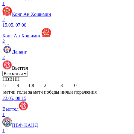
1
Конг Ан Хошимин
2
15.05, 07:00
Конг Ан Хошимин
2
Дананг
2
Вьеттел
Н
В
В
Н
Н
5
9
1.8
2
3
0
матчи
голы
за матч
победы
ничьи
поражения
22.05, 08:15
Вьеттел
1
ПВФ-КАНД
1