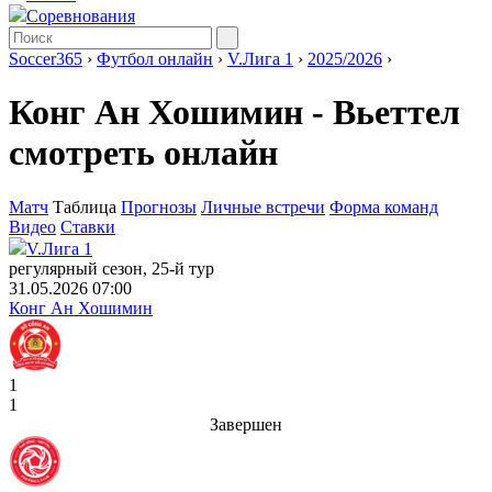
Соревнования
Soccer365
›
Футбол онлайн
›
V.Лига 1
›
2025/2026
›
Конг Ан Хошимин - Вьеттел
смотреть онлайн
Матч
Таблица
Прогнозы
Личные встречи
Форма команд
Видео
Ставки
V.Лига 1
регулярный сезон, 25-й тур
31.05.2026 07:00
Конг Ан Хошимин
1
1
Завершен