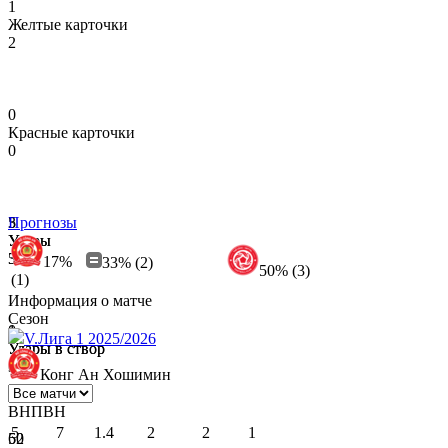
1
Желтые карточки
2
0
Красные карточки
0
3
5
Прогнозы
Удары
Удары
3
5
17%
33% (2)
50% (3)
(1)
Информация о матче
Сезон
0
1
V.Лига 1 2025/2026
Удары в створ
Удары в створ
3
0
Конг Ан Хошимин
В
Н
П
В
Н
5
7
1.4
2
2
1
52
60