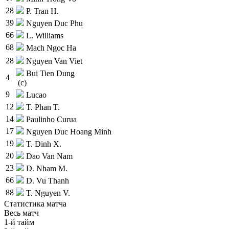
28
P. Tran H.
39
Nguyen Duc Phu
66
L. Williams
68
Mach Ngoc Ha
28
Nguyen Van Viet
Bui Tien Dung
4
(c)
9
Lucao
12
T. Phan T.
14
Paulinho Curua
17
Nguyen Duc Hoang Minh
19
T. Dinh X.
20
Dao Van Nam
23
D. Nham M.
66
D. Vu Thanh
88
T. Nguyen V.
Статистика матча
Весь матч
1-й тайм