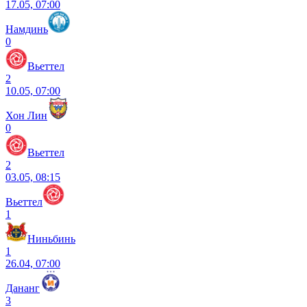
17.05, 07:00
Намдинь
0
Вьеттел
2
10.05, 07:00
Хон Лин
0
Вьеттел
2
03.05, 08:15
Вьеттел
1
Ниньбинь
1
26.04, 07:00
Дананг
3