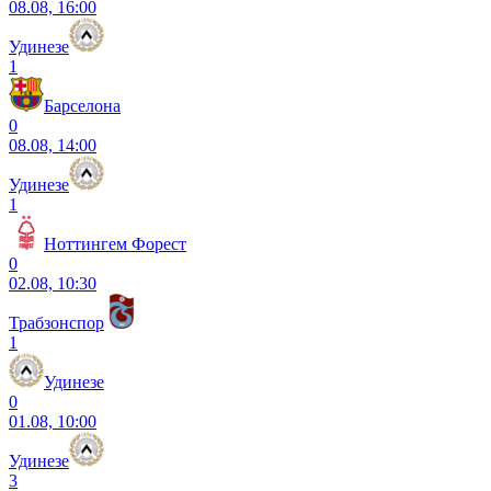
08.08, 16:00
Удинезе
1
Барселона
0
08.08, 14:00
Удинезе
1
Ноттингем Форест
0
02.08, 10:30
Трабзонспор
1
Удинезе
0
01.08, 10:00
Удинезе
3