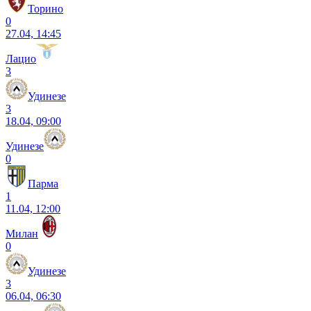
Торино
0
27.04, 14:45
Лацио
3
Удинезе
3
18.04, 09:00
Удинезе
0
Парма
1
11.04, 12:00
Милан
0
Удинезе
3
06.04, 06:30