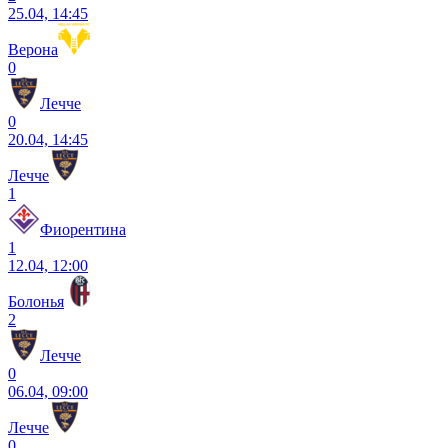
25.04, 14:45
Верона
0
Лечче
0
20.04, 14:45
Лечче
1
Фиорентина
1
12.04, 12:00
Болонья
2
Лечче
0
06.04, 09:00
Лечче
0