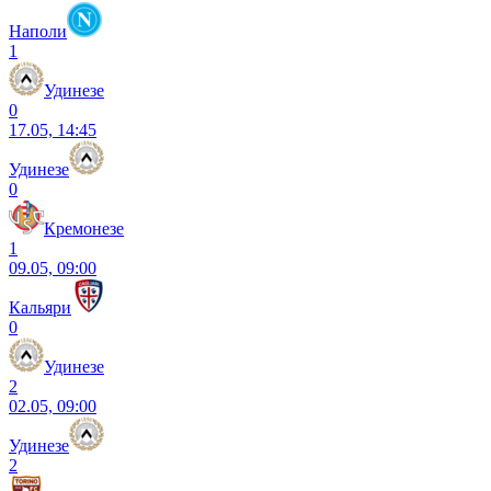
Наполи
1
Удинезе
0
17.05, 14:45
Удинезе
0
Кремонезе
1
09.05, 09:00
Кальяри
0
Удинезе
2
02.05, 09:00
Удинезе
2