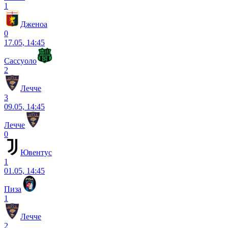
1
Дженоа
0
17.05, 14:45
Сассуоло
2
Лечче
3
09.05, 14:45
Лечче
0
Ювентус
1
01.05, 14:45
Пиза
1
Лечче
2