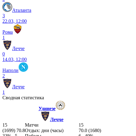
Аталанта
3
22.03, 12:00
Рома
1
Лечче
0
14.03, 12:00
Наполи
2
Лечче
1
Сводная статистика
Удинезе
Лечче
15
Матчи
15
(1699) 70.8
Отдых: дни (часы)
70.0 (1680)
33%
5
Победы
6
40%