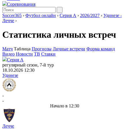
Соревнования
Soccer365
›
Футбол онлайн
›
Серия А
›
2026/2027
›
Удинезе -
Лечче
›
Статистика личных встреч
Матч
Таблица
Прогнозы
Личные встречи
Форма команд
Видео
Новости
ТВ
Ставки
Серия А
регулярный сезон, 7-й тур
18.10.2026 12:30
Удинезе
-
-
Начало в 12:30
Лечче