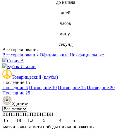
до начала
дней
часов
минут
секунд
Все соревнования
Все соревнования
Официальные
Не официальные
Серия А
Кубок Италии
Товарищеский (клубы)
Последние 15
Последние 5
Последние 10
Последние 15
Последние 20
Последние 25
Удинезе
В
В
П
Н
П
П
Н
П
П
В
В
Н
П
В
Н
15
18
1.2
5
4
6
матчи
голы
за матч
победы
ничьи
поражения