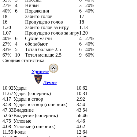
27%
4
Ничьи
3
20%
40%
6
Поражения
6
40%
18
Забито голов
17
16
Пропущено голов
18
1.20
Забито голов за игру
1.13
1.07
Пропущено голов за игру
1.20
40%
6
Сухие матчи
4
27%
27%
4
обе забьют
6
40%
33%
5
Тотал больше 2.5
6
40%
67%
10
Тотал меньше 2.5
9
60%
Сводная статистика
Удинезе
Лечче
10.92
Удары
10.62
11.67
Удары (соперник)
10.31
4.17
Удары в створ
2.92
3.58
Удары в створ (соперник)
3.54
47.33
Владение
43.54
52.67
Владение (соперник)
56.46
4.75
Угловые
4.46
4.08
Угловые (соперник)
4.62
11.55
Фолы
12.64