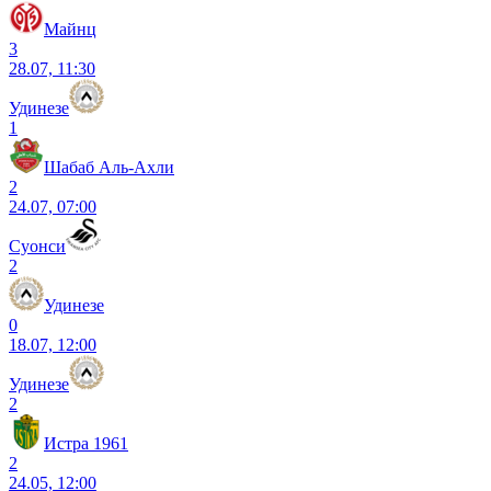
Майнц
3
28.07, 11:30
Удинезе
1
Шабаб Аль-Ахли
2
24.07, 07:00
Суонси
2
Удинезе
0
18.07, 12:00
Удинезе
2
Истра 1961
2
24.05, 12:00