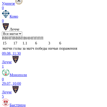
Удинезе
0
Комо
0
Лечче
В
В
Н
П
В
В
В
П
В
Н
Н
П
П
П
П
15
17
1.1
6
3
6
матчи
голы
за матч
победы
ничьи
поражения
09.08, 11:30
Лечче
1
Монополи
0
29.07, 10:00
Лечче
5
Быстрица