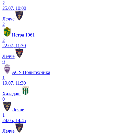
2
25.07, 10:00
Лечче
2
Истра 1961
2
22.07, 11:30
Лечче
0
АСУ Политехника
1
19.07, 11:30
Халадаш
0
Лечче
1
24.05, 14:45
Лечче