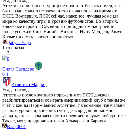
Угадан исход
Атлетико приехал на турнир не просто отбывать номер, как
бы парадоксально не звучали эти слова после разгрома от
ПСЖ. Во-первых, ПСЖ сейчас, наверное, лучшая команда
мира ко качеству игры и уровню футболистов. Во-вторых,
ключевые игроки ПСЖ явно в приподнятом настроении
после успеха в Лиге Наций - Витинья, Нуну Мендеш, Рамуш.
Кроме них есть...
читать полностью
Дабулэ Чада
1 год назад
+2
0
Сиэтл Саундерс
0
4
Атлетико Мадрид
Угадан исход
Атлетико после крупного поражения от ПСЖ должен
реабилитироваться и обыграть американский клуб с таким же
счёт, с каким Париж вынес Атлетико, т.к команды изначально
разного уровня и, конечно, счёт здесь вряд ли возможно
угадать, но разгром здесь почти очевиден и сухая победа тоже.
Также, могу предположить гол Альвареса и Бариоса.
Влад0601