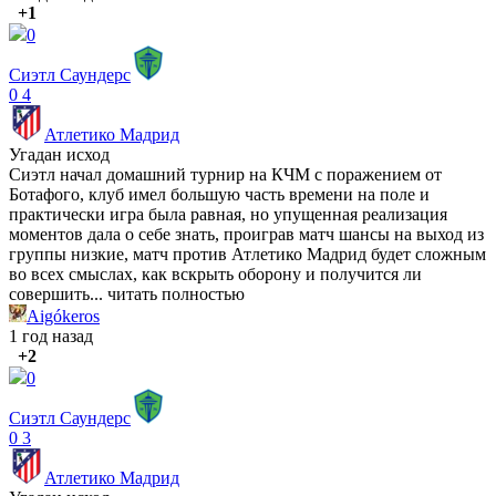
+1
0
Сиэтл Саундерс
0
4
Атлетико Мадрид
Угадан исход
Сиэтл начал домашний турнир на КЧМ с поражением от
Ботафого, клуб имел большую часть времени на поле и
практически игра была равная, но упущенная реализация
моментов дала о себе знать, проиграв матч шансы на выход из
группы низкие, матч против Атлетико Мадрид будет сложным
во всех смыслах, как вскрыть оборону и получится ли
совершить...
читать полностью
Aigókeros
1 год назад
+2
0
Сиэтл Саундерс
0
3
Атлетико Мадрид