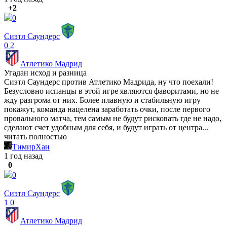
+2
0
Сиэтл Саундерс
0
2
Атлетико Мадрид
Угадан исход и разница
Сиэтл Саундерс против Атлетико Мадрида, ну что поехали!
Безусловно испанцы в этой игре являются фаворитами, но не
жду разгрома от них. Более плавную и стабильную игру
покажут, команда нацелена заработать очки, после первого
провального матча, тем самым не будут рисковать где не надо,
сделают счет удобным для себя, и будут играть от центра...
читать полностью
ТимирХан
1 год назад
0
0
Сиэтл Саундерс
1
0
Атлетико Мадрид