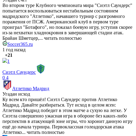
Во втором туре Клубного чемпионата мира "Сиэтл Саундерс"
попытается воспользоваться нестабильным состоянием
мадридского "Атлетико", начавшего турнир с разгромного
поражения от ПСЖ. Американский клуб в первом туре
проиграл "Ботафого", но показал боевую игру, уступив скорее
из-за нехватки хладнокровия в завершающей стадии атак.
Брайан Шметцер,...
читать полностью
Soccer365.ru
1 год назад
+21
1
Сиэтл Саундерс
0
4
Атлетико Мадрид
Угадан исход
Ку всем кто пришёл! Сиэтл Саундерс против Атлетико
Мадрид. Давайте разбираться. Тут исход в целом ясен:
Атлетико Мадрид победит в этом матче а сухую на легке. У
Сиэтла совершенно ужасная игра в обороне без каких-либо
перспектив в атакующей зоне игры, что хоронит данную игру
ещё до начала турнира. Первоклассная голеадорская атака
Атлетико...
читать полностью