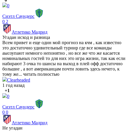
0
Сиэтл Саундерс
0
2
Атлетико Мадрид
Угадан исход и разница
Всем привет и еще один мой прогноз на кчм , как известно
это достаточно удивительный турнир где все команды
аысоупают немного непонятно , но все же что же касается
номинальных гостей то для них это игра жизни, так как если
набирают 3 очка то шансы на выход в плей офф достаточно
большие , а вот американцам почти ловить здесь нечего, к
тому же...
читать полностью
Clearheaded
1 год назад
+1
0
Сиэтл Саундерс
0
0
Атлетико Мадрид
Не угадан