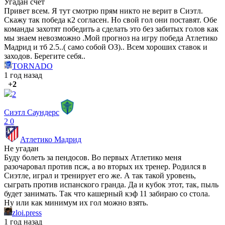
Угадан счет
Привет всем. Я тут смотрю прям никто не верит в Сиэтл.
Скажу так победа к2 согласен. Но свой гол они поставят. Обе
команды захотят победить а сделать это без забитых голов как
мы знаем невозможно .Мой прогноз на игру победа Атлетико
Мадрид и тб 2.5..( само собой ОЗ).. Всем хороших ставок и
заходов. Берегите себя..
TORNADO
1 год назад
+2
2
Сиэтл Саундерс
2
0
Атлетико Мадрид
Не угадан
Буду болеть за пендосов. Во первых Атлетико меня
разочаровал против псж, а во вторых их тренер. Родился в
Сиэтле, играл и тренирует его же. А так такой уровень,
сыграть против испанского гранда. Да и кубок этот, так, пыль
будет занимать. Так что кашерный кэф 11 забираю со стола.
Ну или как минимум их гол можно взять.
zloi.press
1 год назад