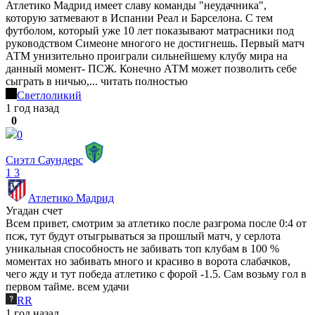
Атлетико Мадрид имеет славу команды "неудачника",
которую затмевают в Испании Реал и Барселона. С тем
футболом, который уже 10 лет показывают матрасники под
руководством Симеоне многого не достигнешь. Первый матч
АТМ унизительно проиграли сильнейшему клубу мира на
данный момент- ПСЖ. Конечно АТМ может позволить себе
сыграть в ничью,...
читать полностью
Светлоликий
1 год назад
0
0
Сиэтл Саундерс
1
3
Атлетико Мадрид
Угадан счет
Всем привет, смотрим за атлетико после разгрома после 0:4 от
псж, тут будут отыгрываться за прошлый матч, у серлота
уникальная способность не забивать топ клубам в 100 %
моментах но забивать много и красиво в ворота слабачков,
чего жду и тут победа атлетико с форой -1.5. Сам возьму гол в
первом тайме. всем удачи
RR
1 год назад