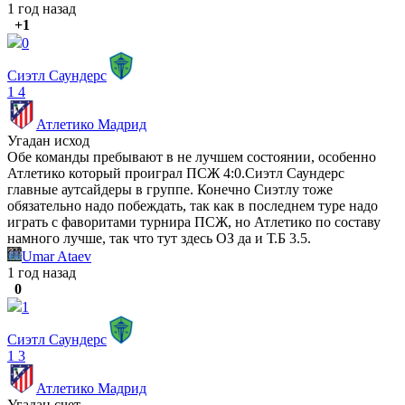
1 год назад
+1
0
Сиэтл Саундерс
1
4
Атлетико Мадрид
Угадан исход
Обе команды пребывают в не лучшем состоянии, особенно
Атлетико который проиграл ПСЖ 4:0.Сиэтл Саундерс
главные аутсайдеры в группе. Конечно Сиэтлу тоже
обязательно надо побеждать, так как в последнем туре надо
играть с фаворитами турнира ПСЖ, но Атлетико по составу
намного лучше, так что тут здесь ОЗ да и Т.Б 3.5.
Umar Ataev
1 год назад
0
1
Сиэтл Саундерс
1
3
Атлетико Мадрид
Угадан счет