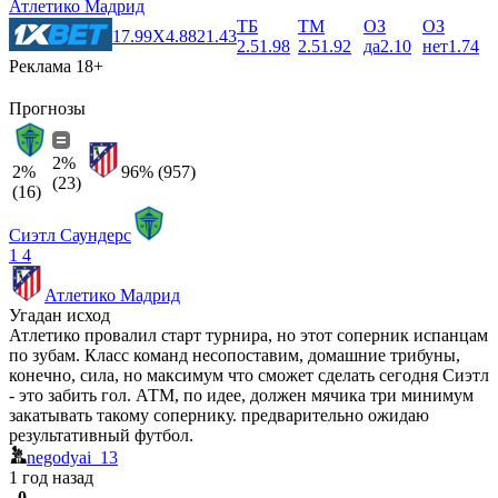
Атлетико Мадрид
ТБ
ТМ
ОЗ
ОЗ
1
7.99
X
4.88
2
1.43
2.5
1.98
2.5
1.92
да
2.10
нет
1.74
Реклама 18+
Прогнозы
2%
2%
96% (957)
(23)
(16)
Сиэтл Саундерс
1
4
Атлетико Мадрид
Угадан исход
Атлетико провалил старт турнира, но этот соперник испанцам
по зубам. Класс команд несопоставим, домашние трибуны,
конечно, сила, но максимум что сможет сделать сегодня Сиэтл
- это забить гол. АТМ, по идее, должен мячика три минимум
закатывать такому сопернику. предварительно ожидаю
результативный футбол.
negodyai_13
1 год назад
0