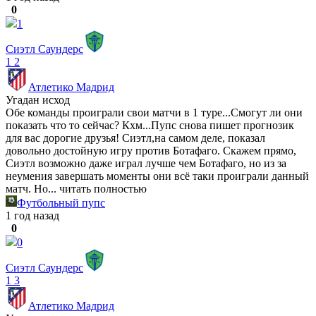
0
1
Сиэтл Саундерс
1
2
Атлетико Мадрид
Угадан исход
Обе команды проиграли свои матчи в 1 туре...Смогут ли они
показать что то сейчас? Кхм...Пупс снова пишет прогнозик
для вас дорогие друзья! Сиэтл,на самом деле, показал
довольно достойную игру против Ботафаго. Скажем прямо,
Сиэтл возможно даже играл лучше чем Ботафаго, но из за
неумения завершать моменты они всё таки проиграли данный
матч. Но...
читать полностью
Футбольный пупс
1 год назад
0
0
Сиэтл Саундерс
1
3
Атлетико Мадрид