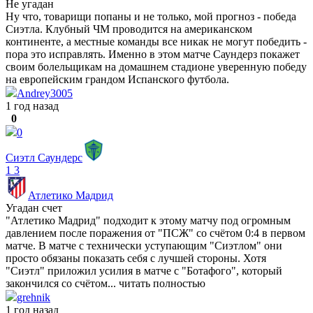
Не угадан
Ну что, товарищи попаны и не только, мой прогноз - победа
Сиэтла. Клубный ЧМ проводится на американском
континенте, а местные команды все никак не могут победить -
пора это исправлять. Именно в этом матче Саундерз покажет
своим болельщикам на домашнем стадионе уверенную победу
на европейским грандом Испанского футбола.
Andrey3005
1 год назад
0
0
Сиэтл Саундерс
1
3
Атлетико Мадрид
Угадан счет
"Атлетико Мадрид" подходит к этому матчу под огромным
давлением после поражения от "ПСЖ" со счётом 0:4 в первом
матче. В матче с технически уступающим "Сиэтлом" они
просто обязаны показать себя с лучшей стороны. Хотя
"Сиэтл" приложил усилия в матче с "Ботафого", который
закончился со счётом...
читать полностью
grehnik
1 год назад