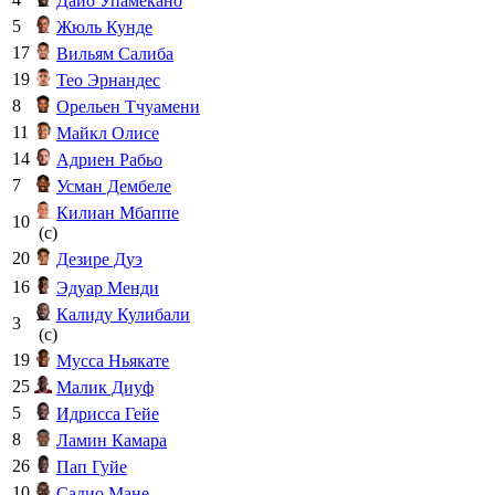
Дайо Упамекано
5
Жюль Кунде
17
Вильям Салиба
19
Тео Эрнандес
8
Орельен Тчуамени
11
Майкл Олисе
14
Адриен Рабьо
7
Усман Дембеле
Килиан Мбаппе
10
(c)
20
Дезире Дуэ
16
Эдуар Менди
Калиду Кулибали
3
(c)
19
Мусса Ньякате
25
Малик Диуф
5
Идрисса Гейе
8
Ламин Камара
26
Пап Гуйе
10
Садио Мане