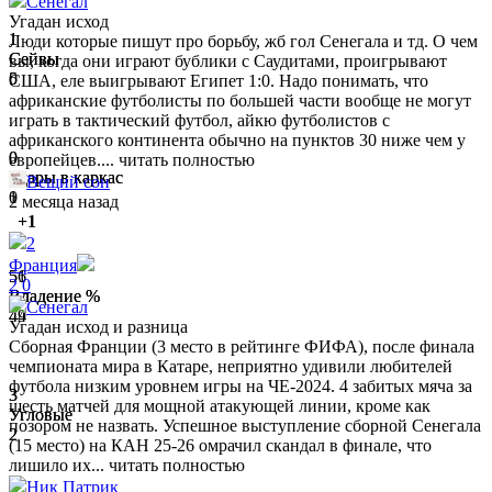
Сенегал
Угадан исход
1
1
Люди которые пишут про борьбу, жб гол Сенегала и тд. О чем
Сейвы
Сейвы
вы, когда они играют бублики с Саудитами, проигрывают
0
5
США, еле выигрывают Египет 1:0. Надо понимать, что
африканские футболисты по большей части вообще не могут
играть в тактический футбол, айкю футболистов с
африканского континента обычно на пунктов 30 ниже чем у
0
0
европейцев....
читать полностью
Удары в каркас
Удары в каркас
Вещий сон
1
0
2 месяца назад
+1
2
Франция
56
51
2
0
Владение %
Владение %
Сенегал
44
49
Угадан исход и разница
Сборная Франции (3 место в рейтинге ФИФА), после финала
чемпионата мира в Катаре, неприятно удивили любителей
футбола низким уровнем игры на ЧЕ-2024. 4 забитых мяча за
3
3
шесть матчей для мощной атакующей линии, кроме как
Угловые
Угловые
позором не назвать. Успешное выступление сборной Сенегала
2
2
(15 место) на КАН 25-26 омрачил скандал в финале, что
лишило их...
читать полностью
Ник Патрик