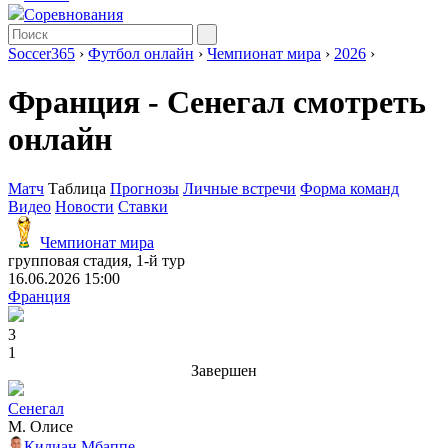
Соревнования
Soccer365
›
Футбол онлайн
›
Чемпионат мира
›
2026
›
Франция - Сенегал смотреть
онлайн
Матч
Таблица
Прогнозы
Личные встречи
Форма команд
Видео
Новости
Ставки
Чемпионат мира
групповая стадия, 1-й тур
16.06.2026 15:00
Франция
3
1
Завершен
Сенегал
М. Олисе
Килиан Мбаппе