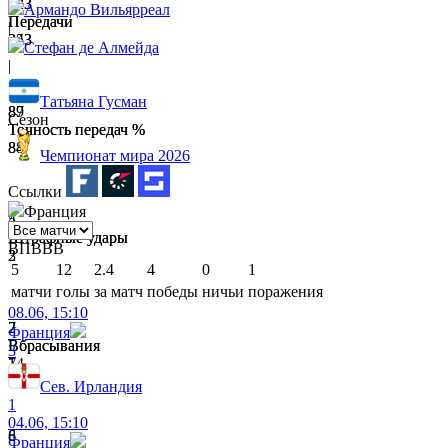
323
253
Армандо Вильярреал
Передачи
Передачи
|
253
243
Стефан де Алмейда
|
Татьяна Гусман
87
89
Сезон
Точность передач %
Точность передач %
84
88
Чемпионат мира 2026
Ссылки
Франция
4
5
Штрафные удары
Штрафные удары
В
П
В
В
В
3
2
5
12
2.4
4
0
1
матчи
голы
за матч
победы
ничьи
поражения
08.06, 15:10
2
7
Франция
Вбрасывания
Вбрасывания
3
14
7
Сев. Ирландия
1
04.06, 15:10
6
8
Франция