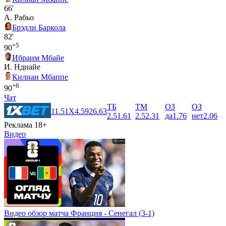
66'
А. Рабьо
Брэдли Баркола
82'
+5
90
Ибраим Мбайе
И. Ндиайе
Килиан Мбаппе
+6
90
Чат
ТБ
ТМ
ОЗ
ОЗ
1
1.51
X
4.59
2
6.63
2.5
1.61
2.5
2.31
да
1.76
нет
2.06
Реклама 18+
Видео
Видео обзор матча Франция - Сенегал (3-1)