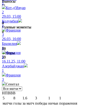
Выносы
Выносы
1
11
6
Кот-д'Ивуар
2
29.03, 15:00
Колумбия
0
4
1
Голевые моменты
Голевые моменты
Франция
2
0
3
26.03, 16:00
Бразилия
1
80
78
Франция
Отборы
Отборы
2
75
50
16.11.25, 11:00
Азербайджан
1
Франция
3
Сенегал
Н
П
В
В
В
5
8
1.6
3
1
1
матчи
голы
за матч
победы
ничьи
поражения