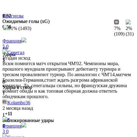
0.02
1.87
Прогнозы
Ожидаемые голы (xG)
Ожидаемые голы (xG)
0.44
0.06
91% (1493)
7%
2%
(109)
(31)
Франция
5
0
1
10
Сенегал
Удары
Удары
Угадан исход
5
1
Вскм помнится матч открытия ЧМ'02. Чемпионы мира,
прошлого мундиаля проигрывают дебютанту турнира и
треском проваливпют турнир. По анналогии с ЧМ'14,матчем
Бразилия-Германия,стоит ждать разгрома африканской
0
8
команды. Да, сенегальцы сильны, но французская дружина
Удары в створ
Удары в створ
помнит обиды и как топовая сборная должна ответить
1
1
обидчикам прошлого.
Kolambo36
2 месяца назад
+11
1
1
8
Заблокированные удары
Заблокированные удары
1
0
Франция
3
0