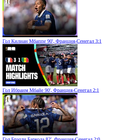
Гол Килиан Мбаппе 90', Франция-Сенегал 3:1
Гол Ибраим Мбайе 90', Франция-Сенегал 2:1
Гол Брэдли Баркола 82', Франция-Сенегал 2:0