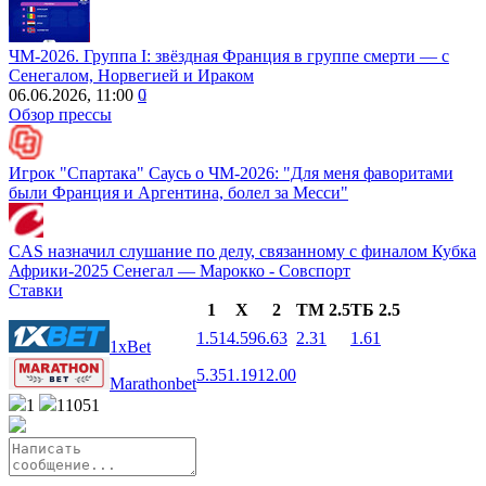
ЧМ-2026. Группа I: звёздная Франция в группе смерти — с
Сенегалом, Норвегией и Ираком
06.06.2026, 11:00
0
Обзор прессы
Игрок "Спартака" Саусь о ЧМ-2026: "Для меня фаворитами
были Франция и Аргентина, болел за Месси"
CAS назначил слушание по делу, связанному с финалом Кубка
Африки‑2025 Сенегал — Марокко - Совспорт
Ставки
1
X
2
ТМ 2.5
ТБ 2.5
1.51
4.59
6.63
2.31
1.61
1xBet
5.35
1.19
12.00
Marathonbet
1
11051