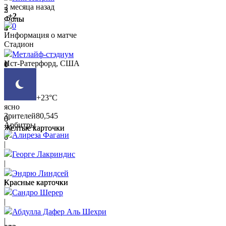
2 месяца назад
3
2
+2
Фолы
Фолы
0
4
5
Информация о матче
Стадион
Метлайф-стэдиум
Ист-Ратерфорд, США
0
1
Офсайды
Офсайды
1
2
+23°C
ясно
Зрителей
80,545
0
0
Арбитры
Желтые карточки
Желтые карточки
Алиреза Фагани
0
0
|
Георге Лакриндис
|
0
0
Эндрю Линдсей
Красные карточки
Красные карточки
|
0
0
Сандро Шерер
|
Абдулла Дафер Аль Шехри
|