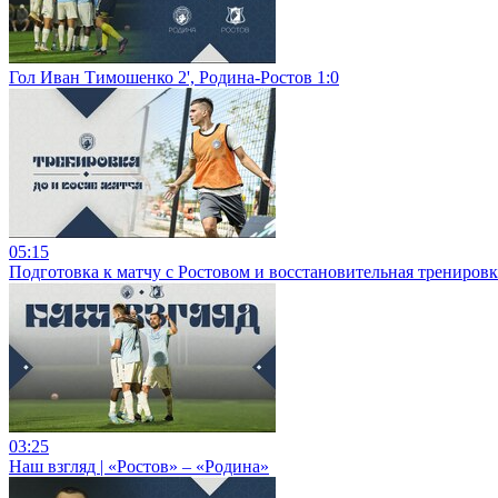
Гол Иван Тимошенко 2', Родина-Ростов 1:0
05:15
Подготовка к матчу с Ростовом и восстановительная тренировк
03:25
Наш взгляд | «Ростов» – «Родина»