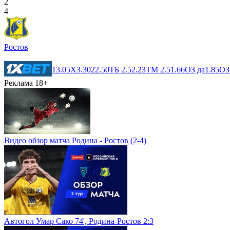
2
4
Ростов
1
3.05
X
3.30
2
2.50
ТБ 2.5
2.23
ТМ 2.5
1.66
ОЗ да
1.85
ОЗ
Реклама 18+
Видео обзор матча Родина - Ростов (2-4)
Автогол Умар Сако 74', Родина-Ростов 2:3