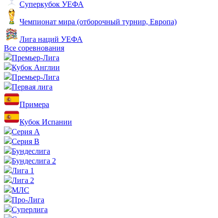
Суперкубок УЕФА
Чемпионат мира (отборочный турнир, Европа)
Лига наций УЕФА
Все соревнования
Премьер-Лига
Кубок Англии
Премьер-Лига
Первая лига
Примера
Кубок Испании
Серия А
Серия B
Бундеслига
Бундеслига 2
Лига 1
Лига 2
МЛС
Про-Лига
Суперлига