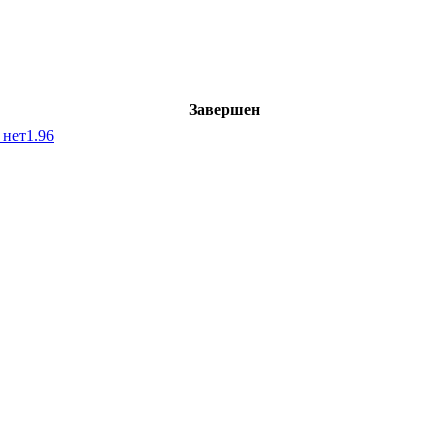
Завершен
 нет
1.96