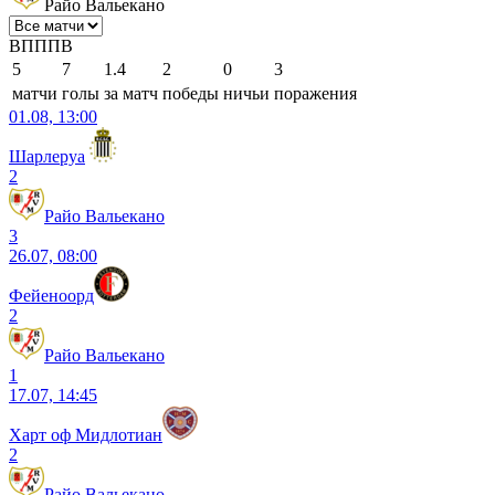
Райо Вальекано
В
П
П
П
В
5
7
1.4
2
0
3
матчи
голы
за матч
победы
ничьи
поражения
01.08, 13:00
Шарлеруа
2
Райо Вальекано
3
26.07, 08:00
Фейеноорд
2
Райо Вальекано
1
17.07, 14:45
Харт оф Мидлотиан
2
Райо Вальекано