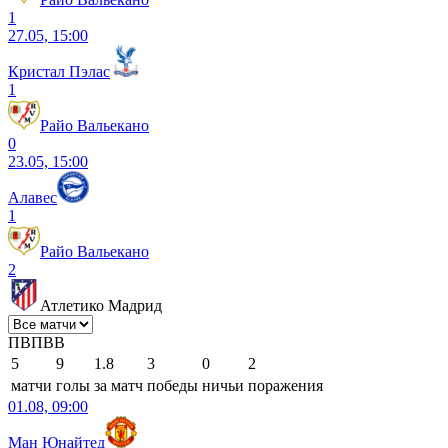
1
27.05, 15:00
Кристал Пэлас
1
Райо Вальекано
0
23.05, 15:00
Алавес
1
Райо Вальекано
2
Атлетико Мадрид
П
В
П
В
В
5
9
1.8
3
0
2
матчи
голы
за матч
победы
ничьи
поражения
01.08, 09:00
Ман Юнайтед