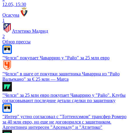
12.05, 15:30
Осасуна
1
Атлетико Мадрид
2
Обзор прессы
"Челси" покупает Чаваррию у "Райо" за 25 млн евро
"Челси" в шаге от покупки защитника Чаварриа из "Райо
Вальекано" за € 25 млн — Marca
"Челси" за 25 млн евро покупает Чаваррию у "Райо". Клубы
согласовывают последние детали сделки по защитнику
"Интер" устно согласовал с "Тоттенхэмом" трансфер Ромеро
за 40 млн евро, но еще не договорился с защитником.
Аргентинец интересен "Арсеналу" и "Атлетико"