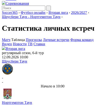
Соревнования
Soccer365
›
Футбол онлайн
›
Вторая лига
›
2026/2027
›
Шрусбери Таун - Нортгемптон Таун
›
Статистика личных встреч
Матч
Таблица
Прогнозы
Личные встречи
Форма команд
Видео
Новости
ТВ
Ставки
Вторая лига
регулярный сезон, 6-й тур
12.09.2026 10:00
Шрусбери Таун
-
-
Начало в 10:00
Нортгемптон Таун