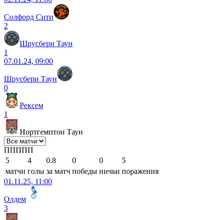
Солфорд Сити
2
Шрусбери Таун
1
07.01.24, 09:00
Шрусбери Таун
0
Рексем
1
Нортгемптон Таун
П
П
П
П
П
5
4
0.8
0
0
5
матчи
голы
за матч
победы
ничьи
поражения
01.11.25, 11:00
Олдем
3