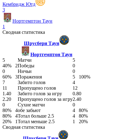
Кембридж Ютд
3
Нортгемптон Таун
1
Сводная статистика
Шрусбери Таун
Нортгемптон Таун
5
Матчи
5
40%
2
Победы
0
0
Ничьи
0
60%
3
Поражения
5
100%
7
Забито голов
4
11
Пропущено голов
12
1.40
Забито голов за игру
0.80
2.20
Пропущено голов за игру
2.40
0
Сухие матчи
0
80%
4
обе забьют
4
80%
80%
4
Тотал больше 2.5
4
80%
20%
1
Тотал меньше 2.5
1
20%
Сводная статистика
Шрусбери Таун