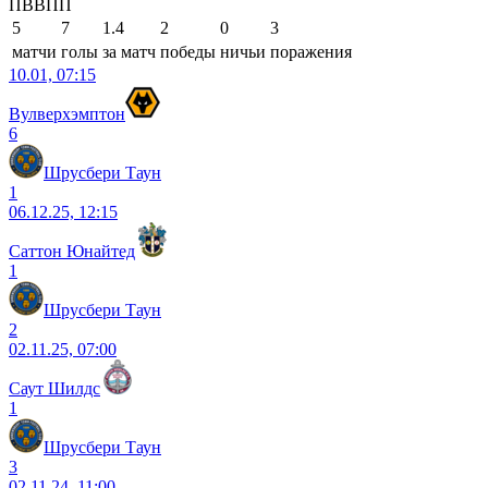
П
В
В
П
П
5
7
1.4
2
0
3
матчи
голы
за матч
победы
ничьи
поражения
10.01, 07:15
Вулверхэмптон
6
Шрусбери Таун
1
06.12.25, 12:15
Саттон Юнайтед
1
Шрусбери Таун
2
02.11.25, 07:00
Саут Шилдс
1
Шрусбери Таун
3
02.11.24, 11:00