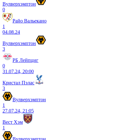
Вулверхэмптон
0
Райо Вальекано
1
04.08.24
Вулверхэмптон
3
РБ Лейпциг
0
31.07.24, 20:00
Кристал Пэлас
3
Вулверхэмптон
1
27.07.24, 21:05
Вест Хэм
1
Вулверхэмптон