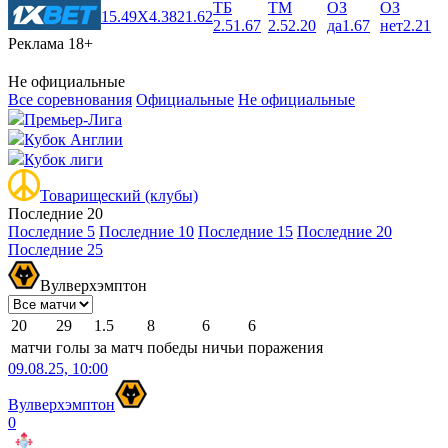
ТБ
ТМ
ОЗ
ОЗ
1
5.49
X
4.38
2
1.62
2.5
1.67
2.5
2.20
да
1.67
нет
2.21
Реклама 18+
Не официальные
Все соревнования
Официальные
Не официальные
Премьер-Лига
Кубок Англии
Кубок лиги
Товарищеский (клубы)
Последние 20
Последние 5
Последние 10
Последние 15
Последние 20
Последние 25
Вулверхэмптон
20
29
1.5
8
6
6
матчи
голы
за матч
победы
ничьи
поражения
09.08.25, 10:00
Вулверхэмптон
0