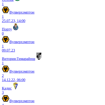
1
Вулверхэмптон
1
25.07.23, 14:00
Порту
0
Вулверхэмптон
1
09.07.23
Витория Гимарайнш
1
Вулверхэмптон
2
14.12.22, 06:00
Кадис
3
Вулверхэмптон