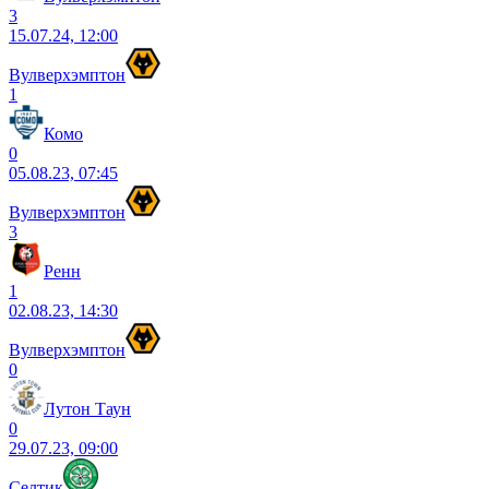
3
15.07.24, 12:00
Вулверхэмптон
1
Комо
0
05.08.23, 07:45
Вулверхэмптон
3
Ренн
1
02.08.23, 14:30
Вулверхэмптон
0
Лутон Таун
0
29.07.23, 09:00
Селтик