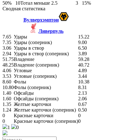
50%
10
Тотал меньше 2.5
3
15%
Сводная статистика
Вулверхэмптон
Ливерпуль
7.65
Удары
15.22
7.35
Удары (соперник)
9.00
3.06
Удары в створ
6.50
2.94
Удары в створ (соперник)
3.89
51.75
Владение
59.28
48.25
Владение (соперник)
40.72
4.06
Угловые
4.89
3.53
Угловые (соперник)
3.44
8.60
Фолы
10.38
10.80
Фолы (соперник)
8.31
1.40
Офсайды
2.13
1.60
Офсайды (соперник)
2.06
1.35
Желтые карточки
0.67
1.24
Желтые карточки (соперник)
0.50
0
Красные карточки
0
0
Красные карточки (соперник)
0
1
0