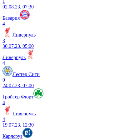
1
02.08.23, 07:30
Бавария
4
Ливерпуль
3
30.07.23, 05:00
Ливерпуль
4
Лестер Сити
0
24.07.23, 07:00
Гройтер Фюрт
4
Ливерпуль
4
19.07.23, 12:30
Карлсруэ