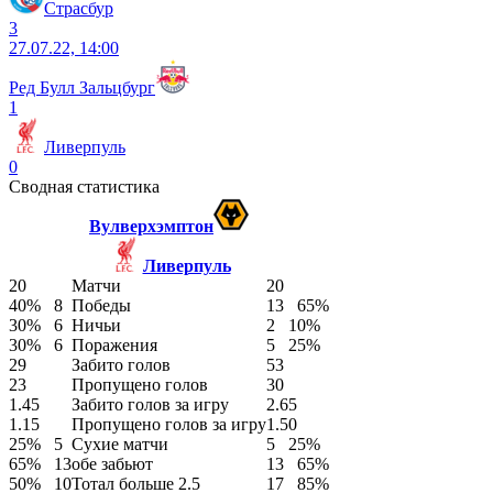
Страсбур
3
27.07.22, 14:00
Ред Булл Зальцбург
1
Ливерпуль
0
Сводная статистика
Вулверхэмптон
Ливерпуль
20
Матчи
20
40%
8
Победы
13
65%
30%
6
Ничьи
2
10%
30%
6
Поражения
5
25%
29
Забито голов
53
23
Пропущено голов
30
1.45
Забито голов за игру
2.65
1.15
Пропущено голов за игру
1.50
25%
5
Сухие матчи
5
25%
65%
13
обе забьют
13
65%
50%
10
Тотал больше 2.5
17
85%