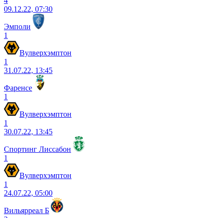
4
09.12.22, 07:30
Эмполи
1
Вулверхэмптон
1
31.07.22, 13:45
Фаренсе
1
Вулверхэмптон
1
30.07.22, 13:45
Спортинг Лиссабон
1
Вулверхэмптон
1
24.07.22, 05:00
Вильярреал Б