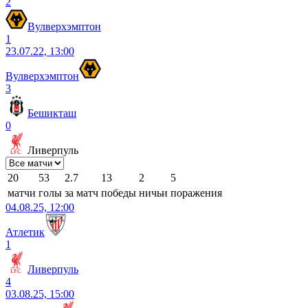
2
Вулверхэмптон
1
23.07.22, 13:00
Вулверхэмптон
3
Бешикташ
0
Ливерпуль
20
53
2.7
13
2
5
матчи
голы
за матч
победы
ничьи
поражения
04.08.25, 12:00
Атлетик
1
Ливерпуль
4
03.08.25, 15:00