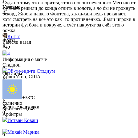
1
1
Судя по тому что творится, этого новоиспеченного Мессию от
Угловые
Угловые
футбола решили до конца отлить в золоте, а чо бы не грохнуть
2
4
рекорд Жюста нашего Фонтена, ха-ха-ха,и ведь проканает,
хотя смотреть на всё это как- то противненько...Были игроки в
истории футбола и покруче, а счёт накрутят за счёт этого
божка.
5
8
Kot17
Фолы
Фолы
1 месяц назад
5
2
+2
4
Информация о матче
Стадион
1
0
Эй-ти-энд-ти Стэдиум
Офсайды
Офсайды
Арлингтон, США
2
1
+38°C
1
2
солнечно
Желтые карточки
Желтые карточки
Зрителей
70,649
0
0
Арбитры
Истван Коваш
|
Михай Марика
0
0
|