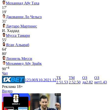
Моханнад Абу Таха
17'
19'
Джованни Ло Чельсо
31'
Лаутаро Мартинес
И. Хаддад
Мусса Тамари
55'
Ясан Альараб
64'
80'
Лионель Месси
Мохаммед Абу Зрайк
+4
90
Чат
ТБ
ТМ
ОЗ
ОЗ
1
23.00
X
10.20
2
1.12
2.5
1.53
2.5
2.50
да
2.82
нет
1.43
Реклама 18+
Видео