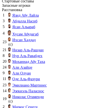
Стартовые составы
Запасные игроки
Расстановка
1
Язид Абу Лайла
3
Абдалла Насиб
5
Ясан Альараб
4
Хусам Абудагаб
Ихсан Хаддад
23
(c)
21
Низар Аль-Рашдан
8
Нур Аль Равабдех
20
Моханнад Абу Таха
24
Али Азайце
9
Али Олуан
11
Оде Аль-Фахури
23
Эмилиано Мартинес
14
Эзекиэль Паласиос
Николас Отаменди
19
(c)
2
Маркос Сенеси