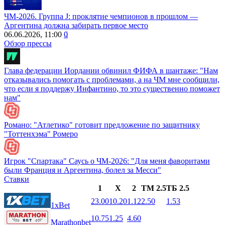
ЧМ-2026. Группа J: проклятие чемпионов в прошлом —
Аргентина должна забирать первое место
06.06.2026, 11:00
0
Обзор прессы
Глава федерации Иордании обвинил ФИФА в шантаже: "Нам
отказывались помогать с проблемами, а на ЧМ мне сообщили,
что если я поддержу Инфантино, то это существенно поможет
нам"
Романо: "Атлетико" готовит предложение по защитнику
"Тоттенхэма" Ромеро
Игрок "Спартака" Саусь о ЧМ-2026: "Для меня фаворитами
были Франция и Аргентина, болел за Месси"
Ставки
1
X
2
ТМ 2.5
ТБ 2.5
23.00
10.20
1.12
2.50
1.53
1xBet
10.75
1.25
4.60
Marathonbet