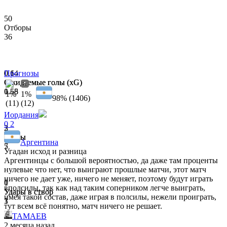
50
Отборы
36
0.1
0.64
Прогнозы
Ожидаемые голы (xG)
Ожидаемые голы (xG)
1.58
0.55
1%
1%
98% (1406)
(11)
(12)
Иордания
0
2
3
2
Удары
Удары
Аргентина
5
7
Угадан исход и разница
Аргентинцы с большой вероятностью, да даже там проценты
нулевые что нет, что выиграют прошлые матчи, этот матч
ничего не дает уже, ничего не меняет, поэтому будут играть
0
1
вполсилы, так как над таким соперником легче выиграть,
Удары в створ
Удары в створ
имея такой состав, даже играя в полсилы, нежели проиграть,
3
1
тут всем всё понятно, матч ничего не решает.
TAMAEB
2 месяца назад