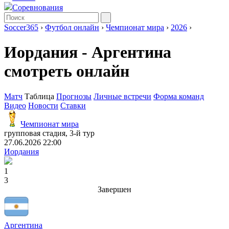
Соревнования
Soccer365
›
Футбол онлайн
›
Чемпионат мира
›
2026
›
Иордания - Аргентина
смотреть онлайн
Матч
Таблица
Прогнозы
Личные встречи
Форма команд
Видео
Новости
Ставки
Чемпионат мира
групповая стадия, 3-й тур
27.06.2026 22:00
Иордания
1
3
Завершен
Аргентина