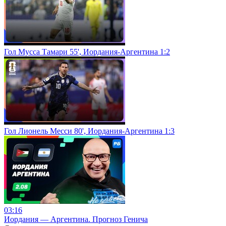
Гол Мусса Тамари 55', Иордания-Аргентина 1:2
Гол Лионель Месси 80', Иордания-Аргентина 1:3
03:16
Иордания — Аргентина. Прогноз Генича