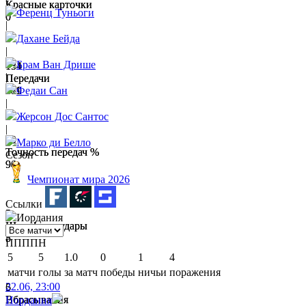
Красные карточки
Красные карточки
Ференц Туньоги
0
0
|
Дахане Бейда
|
Брам Ван Дрише
151
134
|
Передачи
Передачи
389
411
Федаи Сан
|
Жерсон Дос Сантос
|
79
81
Марко ди Белло
Точность передач %
Точность передач %
Сезон
90
94
Чемпионат мира 2026
Ссылки
5
2
Иордания
Штрафные удары
Штрафные удары
5
8
П
П
П
П
Н
5
5
1.0
0
1
4
матчи
голы
за матч
победы
ничьи
поражения
22.06, 23:00
5
6
Вбрасывания
Вбрасывания
Иордания