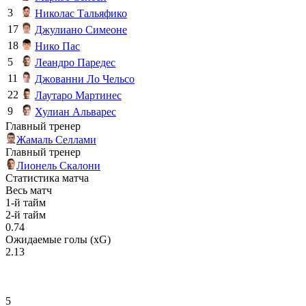
3
Николас Тальяфико
17
Джулиано Симеоне
18
Нико Пас
5
Леандро Паредес
11
Джованни Ло Чельсо
22
Лаутаро Мартинес
9
Хулиан Альварес
Главный тренер
Жамаль Селлами
Главный тренер
Лионель Скалони
Статистика матча
Весь матч
1-й тайм
2-й тайм
0.74
Ожидаемые голы (xG)
2.13
5