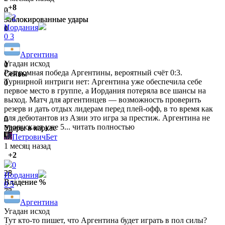
+8
2
0
2
Заблокированные удары
Заблокированные удары
Иордания
0
1
0
3
Аргентина
Угадан исход
1
0
Разгромная победа Аргентины, вероятный счёт 0:3.
Сейвы
Сейвы
Турнирной интриги нет: Аргентина уже обеспечила себе
0
0
первое место в группе, а Иордания потеряла все шансы на
выход. Матч для аргентинцев — возможность проверить
резерв и дать отдых лидерам перед плей-офф, в то время как
для дебютантов из Азии это игра за престиж. Аргентина не
0
0
пропускает уже 5...
читать полностью
Удары в каркас
Удары в каркас
1
1
ПетровичБет
1 месяц назад
+2
0
28
25
Иордания
Владение %
Владение %
0
5
72
75
Аргентина
Угадан исход
Тут кто-то пишет, что Аргентина будет играть в пол силы?