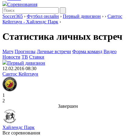
Соревнования
Soccer365
›
Футбол онлайн
›
Первый дивизион
›
›
Сантос
Кейптаун - Хайлендс Парк
›
Статистика личных встреч
Матч
Прогнозы
Личные встречи
Форма команд
Видео
Новости
ТВ
Ставки
Первый дивизион
12.02.2016 08:30
Сантос Кейптаун
1
2
Завершен
Хайлендс Парк
Все соревнования