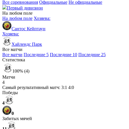
Все соревнования
Официальные
Не официальные
Первый дивизион
На любом поле
На любом поле
Хозяева:
Сантос Кейптаун
Хозяева:
Хайлендс Парк
Все матчи
Все матчи
Последние 5
Последние 10
Последние 25
Статистика
100% (4)
Матчи
4
Самый результативный матч:
3:1
4:0
Победы
4
0
Забитых мячей
11