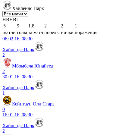
Хайлендс Парк
Н
В
Н
В
П
5
9
1.8
2
2
1
матчи
голы
за матч
победы
ничьи
поражения
06.02.16, 08:30
Хайлендс Парк
2
Мбомбела Юнайтед
2
30.01.16, 08:30
Хайлендс Парк
1
Кейптаун Олл Старз
0
16.01.16, 08:30
Хайлендс Парк
2