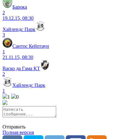
Барока
2
19.12.15, 08:30
Хайлендс Парк
3
Сантос Кейптаун
1
21.11.15, 08:30
Васко да Гама КТ
2
Хайлендс Парк
1
1
0
Отправить
Полная версия