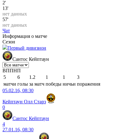
2'
13'
нет данных
57'
нет данных
Чат
Информация о матче
Сезон
Первый дивизион
Сантос Кейптаун
В
П
П
Н
П
5
6
1.2
1
1
3
матчи
голы
за матч
победы
ничьи
поражения
05.02.16, 08:30
Кейптаун Олл Старз
0
Сантос Кейптаун
4
27.01.16, 08:30